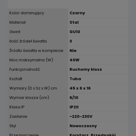
Kolor dominujący
Czarny
Materiał
Stal
Gwint
GU10
Ilość źródeł światła
3
Źródło światła w komplecie
Nie
Moc maksymalna (W)
40W
Funkcjonalność
Ruchomy klosz
Kształt
Tuba
Wymiary (D x Sz x W) cm
45 x 6 x 16
Wymiar klosza (cm)
6/10
Klasa IP
IP20
Zasilanie
~220-230V
Styl
Nowoczesny
Przeznaczenie
Korytarz, Przedpokój,