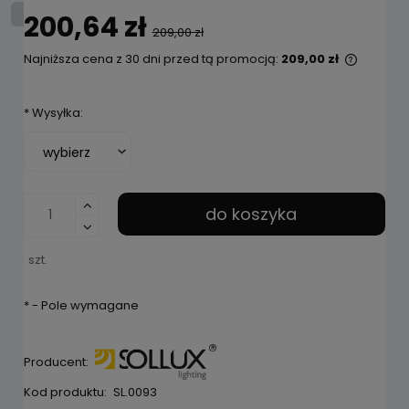
200,64 zł
209,00 zł
Najniższa cena z 30 dni przed tą promocją:
209,00 zł
Jeżeli 
niż 30 d
*
Wysyłka:
cena o
pojawił
do koszyka
szt.
*
- Pole wymagane
Producent:
Kod produktu:
SL.0093