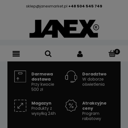
sklep@janexmarket.pl
+48 504 545 749
Darmowa
Doradztwo
dostawa
W doborze
Przy kwocie
oświetlenia
500 zł
Magazyn
Atrakcyjne
Produkty z
ceny
wysyłką 24h
Program
rabatowy