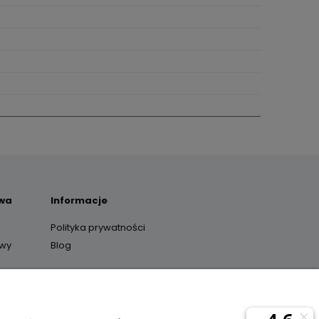
awa
Informacje
Polityka prywatności
awy
Blog
y