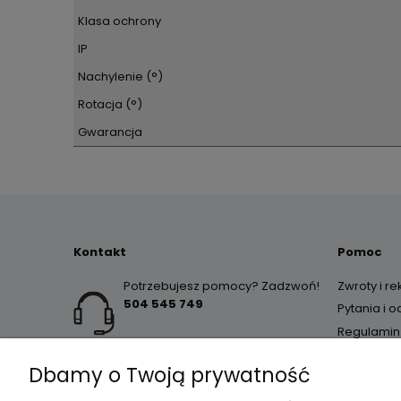
Klasa ochrony
IP
Nachylenie (°)
Rotacja (°)
Gwarancja
Kontakt
Pomoc
Potrzebujesz pomocy? Zadzwoń!
Zwroty i r
504 545 749
Pytania i 
Regulamin
Dbamy o Twoją prywatność