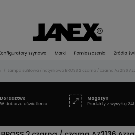
Konfiguratory szynowe
Marki
Pomieszczenia
Źródła świ
y
Lampa sufitowa / natynkowa BROSS 2 czarna / czarna AZ2136 Az
Doradztwo
Magazyn
W doborze oświetlenia
Produkty z wysyłką 24
BROSS 2 czarna / czarna AZ2136 Azz