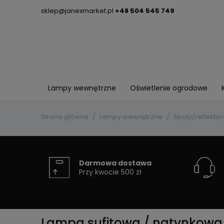
sklep@janexmarket.pl
+48 504 545 749
Lampy wewnętrzne
Oświetlenie ogrodowe
Strona główna
Lampy wewnętrzne
Spoty/reflektor
Darmowa dostawa
Przy kwocie 500 zł
Lampa sufitowa / natynkowa 