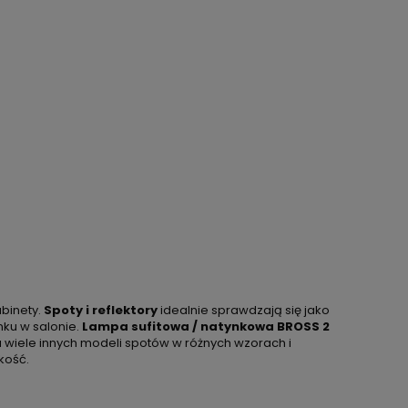
abinety.
Spoty i reflektory
idealnie sprawdzają się jako
nku w salonie.
Lampa sufitowa / natynkowa BROSS 2
da wiele innych modeli spotów w różnych wzorach i
kość.