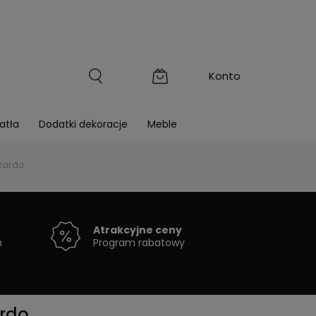
atła
Dodatki dekoracje
Meble
zardo
Atrakcyjne ceny
h
Program rabatowy
ardo