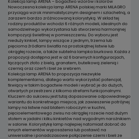
Kolekcja lamp ARENA – bogactwo wzorów i kolorów
Nowoczesna kolekcja lamp ARENA polskiej marki MiLAGRO
przyciąga wzrok minimalistycznym designem i szlachetną, a
zarazem bardzo zróżnicowaną kolorystyką. W skład tej
rodziny produktów wchodzi 6 różnych modeli, idealnych do
samodzielnego wykorzystania lub stworzenia harmonijnej
kompozycji świetlnej w pomieszczeniu. Do wyboru jest
nieduży kinkiet, lampy wiszące z jednym, trzema lub
pięcioma źródłami światła na prostokątnej listwie lub
okrągłej rozecie, a także subtelna lampka biurkowa. Każda z
propozycji dostępna jest w aż 6 barwnych konfiguracjach,
łączących złoto z bielą, granatem, butelkową zielenią i
czernią oraz czerń i biel ze srebrem.
Kolekcja lamp ARENA to propozycja niezwykle
komplementarna, dlatego warto wykorzystać potencjał,
tkwiący w takim bogactwie modeli i wybrać je do dużych,
otwartych przestrzeni z kilkoma strefami funkcjonalnymi.
Kluczem do sukcesu jest tutaj dopasowanie odpowiedniego
wariantu do konkretnego miejsca, jak zawieszenie potrójnej
lampy na listwie nad blatem roboczym w kuchni,
pięcioelementowego zwisu na okrągłej rozecie nad dużym
stołem w jadalni i kilku kinkietów nad wygodnym narożnikiem
w salonie. Kolorystykę lamp najlepiej natomiast dobrać do
innych elementów wyposażenia lub postawić na
uniwersalne i ponadczasowe połączenie czerni i bieli ze