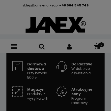
sklep@janexmarket.pl
+48 504 545 749
Darmowa
Doradztwo
dostawa
W doborze
Przy kwocie
oświetlenia
500 zł
Magazyn
Atrakcyjne
Produkty z
ceny
wysyłką 24h
Program
rabatowy