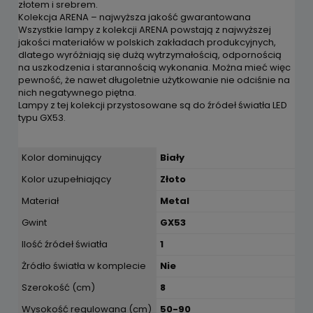
złotem i srebrem.
Kolekcja ARENA – najwyższa jakość gwarantowana
Wszystkie lampy z kolekcji ARENA powstają z najwyższej
jakości materiałów w polskich zakładach produkcyjnych,
dlatego wyróżniają się dużą wytrzymałością, odpornością
na uszkodzenia i starannością wykonania. Można mieć więc
pewność, że nawet długoletnie użytkowanie nie odciśnie na
nich negatywnego piętna.
Lampy z tej kolekcji przystosowane są do źródeł światła LED
typu GX53.
Kolor dominujący
Biały
Kolor uzupełniający
Złoto
Materiał
Metal
Gwint
GX53
Ilość źródeł światła
1
Żródło światła w komplecie
Nie
Szerokość (cm)
8
Wysokość regulowana (cm)
50-90