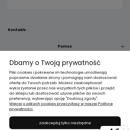
Kontakt
Pomoc
Dbamy o Twoją prywatność
Moje konto
Pliki cookies i pokrewne im technologie umożliwiają
poprawne działanie strony i pomagają nam dostosować
Płatności i dostawa
ofertę do Twoich potrzeb. Możesz zaakceptować
wykorzystanie przez nas wszystkich tych plików i przejść
do sklepu lub dostosować użycie plików do swoich
Informacje
preferencji, wybierając opcję "Dostosuj zgody".
Więcej o plikach cookies przeczytasz w naszej Polityce
prywatności.
O nas
zaakceptuj tylko niezbędne