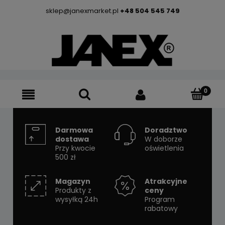
sklep@janexmarket.pl
+48 504 545 749
Darmowa
Doradztwo
dostawa
W doborze
Przy kwocie
oświetlenia
500 zł
Magazyn
Atrakcyjne
Produkty z
ceny
wysyłką 24h
Program
rabatowy