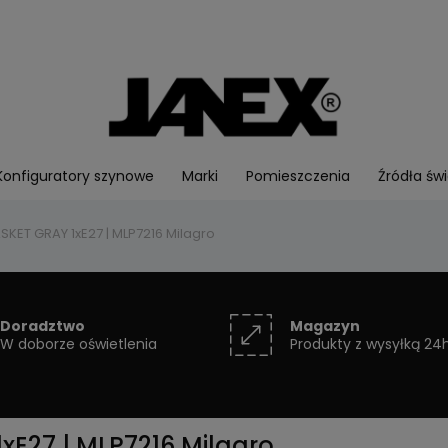
Konfiguratory szynowe
Marki
Pomieszczenia
Źródła świ
KET GRAY 1xE27 | MLP7216 Milagro
Doradztwo
Magazyn
W doborze oświetlenia
Produkty z wysyłką 24
E27 | MLP7216 Milagro