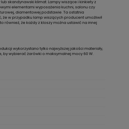
lub skandynawski klimat. Lampy wiszące i kinkiety z
lowymi elementami wyposażenia kuchni, salonu czy
żurowej, diamentowej podstawie. Ta ostatnia
ić, że w przypadku lamp wiszących producent umożliwił
 również, że każdy z kloszy można ustawić na innej
kcji wykorzystano tylko najwyższej jakości materiały,
e, by wybierać żarówki o maksymalnej mocy 60 W.