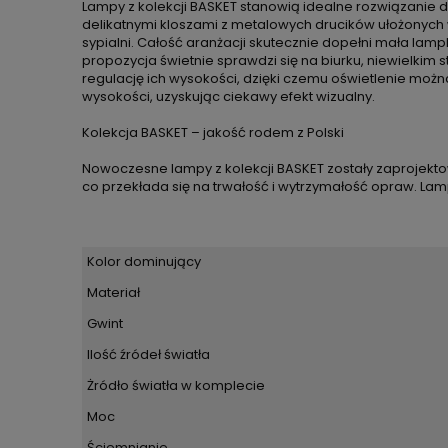
Lampy z kolekcji BASKET stanowią idealne rozwiązanie d
delikatnymi kloszami z metalowych drucików ułożonych 
sypialni. Całość aranżacji skutecznie dopełni mała la
propozycja świetnie sprawdzi się na biurku, niewielkim
regulację ich wysokości, dzięki czemu oświetlenie możn
wysokości, uzyskując ciekawy efekt wizualny.
Kolekcja BASKET – jakość rodem z Polski
Nowoczesne lampy z kolekcji BASKET zostały zaprojektow
co przekłada się na trwałość i wytrzymałość opraw. L
Kolor dominujący
Materiał
Gwint
Ilość źródeł światła
Żródło światła w komplecie
Moc
Ściemnianie