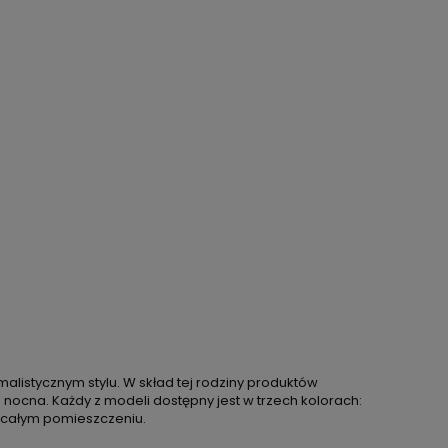
listycznym stylu. W skład tej rodziny produktów
a nocna. Każdy z modeli dostępny jest w trzech kolorach:
w całym pomieszczeniu.