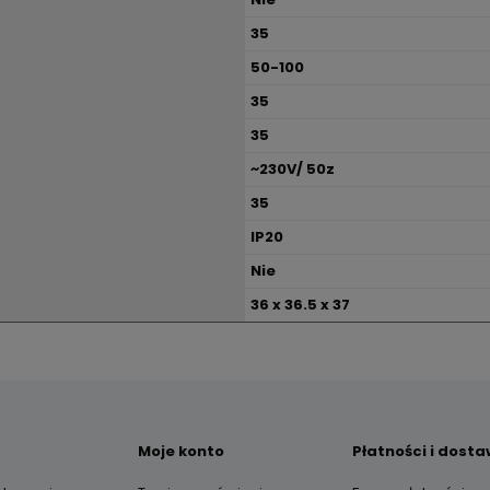
35
50-100
35
35
~230V/ 50z
35
IP20
Nie
36 x 36.5 x 37
Moje konto
Płatności i dost