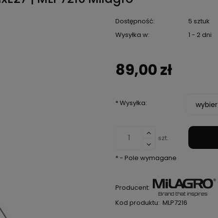
Dostępność:
5 sztuk
Wysyłka w:
1 - 2 dni
89,00 zł
*
Wysyłka:
szt.
*
- Pole wymagane
Producent:
Kod produktu:
MLP7216