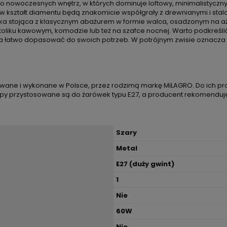
o nowoczesnych wnętrz, w których dominuje loftowy, minimalistyczny 
w kształt diamentu będą znakomicie współgrały z drewnianymi i sta
mpka stojąca z klasycznym abażurem w formie walca, osadzonym na a
 stoliku kawowym, komodzie lub też na szafce nocnej. Warto podkreśl
a łatwo dopasować do swoich potrzeb. W potrójnym zwisie oznacza to
ane i wykonane w Polsce, przez rodzimą markę MiLAGRO. Do ich produ
ampy przystosowane są do żarówek typu E27, a producent rekomenduj
Szary
Metal
E27 (duży gwint)
1
Nie
60W
Nie