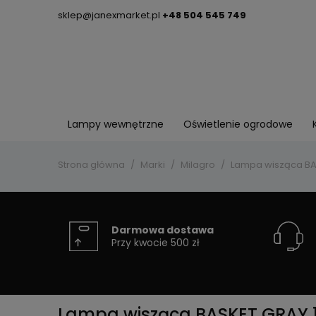
sklep@janexmarket.pl
+48 504 545 749
Lampy wewnętrzne
Oświetlenie ogrodowe
Strona główna
Marki
Milagro
Lampa wisząca BAS
Darmowa dostawa
Przy kwocie 500 zł
Lampa wisząca BASKET GRAY 1x