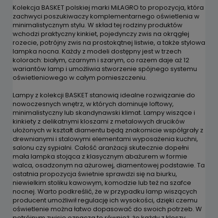
Kolekcja BASKET polskiej marki MiLAGRO to propozycja, która
zachwyci poszukiwaczy komplementarnego oświetlenia w
minimalistycznym stylu. W skład tej rodziny produktów
wchodzi praktyczny kinkiet, pojedynczy zwis na okrągłej
rozecie, potrójny zwis na prostokątnej listwie, a także stylowa
lampka nocna. Każdy z modeli dostępny jest w trzech
kolorach: białym, czarnym i szarym, co razem daje aż 12
wariantów lamp i umożliwia stworzenie spójnego systemu
oświetleniowego w całym pomieszczeniu.
Lampy z kolekcji BASKET stanowią idealne rozwiązanie do
nowoczesnych wnętrz, w których dominuje loftowy,
minimalistyczny lub skandynawski klimat. Lampy wiszące i
kinkiety z delikatnymi kloszami z metalowych drucików
ułożonych w kształt diamentu będą znakomicie współgrały z
drewnianymi i stalowymi elementami wyposażenia kuchni,
salonu czy sypialni. Całość aranżacji skutecznie dopełni
mała lampka stojąca z klasycznym abażurem w formie
walca, osadzonym na ażurowej, diamentowej podstawie. Ta
ostatnia propozycja świetnie sprawdzi się na biurku,
niewielkim stoliku kawowym, komodzie lub też na szafce
nocnej. Warto podkreślić, że w przypadku lamp wiszących
producent umożliwił regulację ich wysokości, dzięki czemu
oświetlenie można łatwo dopasować do swoich potrzeb. W
potrójnym zwisie oznacza to również, że każdy z kloszy