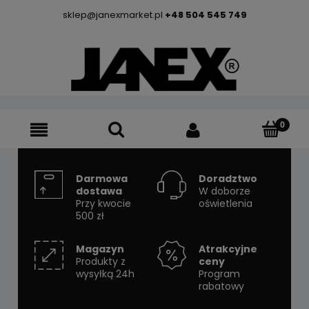
sklep@janexmarket.pl
+48 504 545 749
Darmowa
Doradztwo
dostawa
W doborze
Przy kwocie
oświetlenia
500 zł
Magazyn
Atrakcyjne
Produkty z
ceny
wysyłką 24h
Program
rabatowy