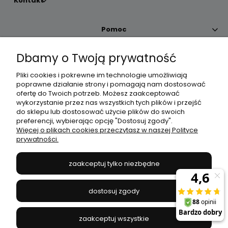
Kontakt
Pomoc
Dbamy o Twoją prywatność
Moje konto
Pliki cookies i pokrewne im technologie umożliwiają
poprawne działanie strony i pomagają nam dostosować
Płatności i dostawa
ofertę do Twoich potrzeb. Możesz zaakceptować
wykorzystanie przez nas wszystkich tych plików i przejść
do sklepu lub dostosować użycie plików do swoich
Informacje
preferencji, wybierając opcję "Dostosuj zgody".
Więcej o plikach cookies przeczytasz w naszej Polityce
prywatności.
O nas
zaakceptuj tylko niezbędne
JANEX
// ul. Przemysłowa 11a, 75-216 Koszalin //
NIP
669-050-03-43
dostosuj zgody
//
Tel.:
504 545 749
//
E-mail:
sklep@janexmarket.pl
zaakceptuj wszystkie