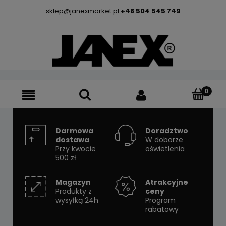
sklep@janexmarket.pl
+48 504 545 749
Darmowa
Doradztwo
dostawa
W doborze
Przy kwocie
oświetlenia
500 zł
Magazyn
Atrakcyjne
Produkty z
ceny
wysyłką 24h
Program
rabatowy