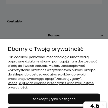
Kontakt
Pomoc
Dbamy o Twoją prywatność
Moje konto
Pliki cookies i pokrewne im technologie umożliwiają
poprawne działanie strony i pomagają nam dostosować
Płatności i dostawa
ofertę do Twoich potrzeb. Możesz zaakceptować
wykorzystanie przez nas wszystkich tych plików i przejść
do sklepu lub dostosować użycie plików do swoich
Informacje
preferencji, wybierając opcję "Dostosuj zgody".
Więcej o plikach cookies przeczytasz w naszej Polityce
prywatności.
O nas
zaakceptuj tylko niezbędne