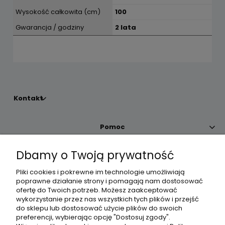
Wysokość całkowita (cm)
100
Gwarancja / godziny
2 lata
Kontakt
Pomoc
Dbamy o Twoją prywatność
Moje konto
Pliki cookies i pokrewne im technologie umożliwiają
poprawne działanie strony i pomagają nam dostosować
Płatności i dostawa
ofertę do Twoich potrzeb. Możesz zaakceptować
wykorzystanie przez nas wszystkich tych plików i przejść
do sklepu lub dostosować użycie plików do swoich
Informacje
preferencji, wybierając opcję "Dostosuj zgody".