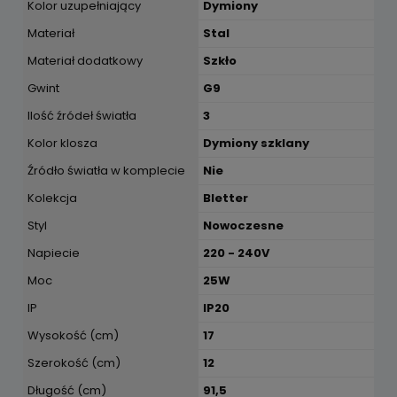
Kolor uzupełniający
Dymiony
Materiał
Stal
Materiał dodatkowy
Szkło
Gwint
G9
Ilość źródeł światła
3
Kolor klosza
Dymiony szklany
Źródło światła w komplecie
Nie
Kolekcja
Bletter
Styl
Nowoczesne
Napiecie
220 - 240V
Moc
25W
IP
IP20
Wysokość (cm)
17
Szerokość (cm)
12
Długość (cm)
91,5