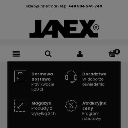
sklep@janexmarket.pl
+48 504 545 749
Darmowa
Doradztwo
dostawa
W doborze
Przy kwocie
oświetlenia
500 zł
Magazyn
Atrakcyjne
Produkty z
ceny
wysyłką 24h
Program
rabatowy