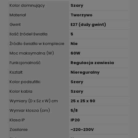
Kolor dominujący
Szary
Materiał
Tworzywo
Gwint
E27 (duży gwint)
Ilość źródeł światła
5
Źródło światła w komplecie
Nie
Moc maksymalna (W)
60W
Funkcjonalność
Regulacja zawiesia
Kształt
Niereguralny
Kolor podsufitki
Szary
Kolor kabla
Szary
Wymiary (D x Sz x W) cm
25 x 25 x 90
Wymiar klosza (cm)
5/8
Klasa IP
IP20
Zasilanie
~220-230V