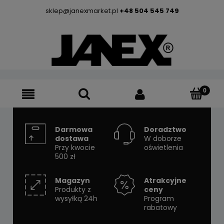
sklep@janexmarket.pl
+48 504 545 749
Darmowa
Doradztwo
dostawa
W doborze
Przy kwocie
oświetlenia
500 zł
Magazyn
Atrakcyjne
Produkty z
ceny
wysyłką 24h
Program
rabatowy