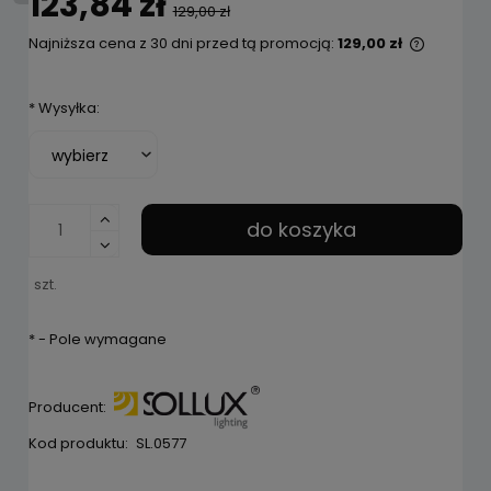
123,84 zł
129,00 zł
Najniższa cena z 30 dni przed tą promocją:
129,00 zł
Jeżeli p
niż 30 d
*
Wysyłka:
cena od
pojawił 
do koszyka
szt.
*
- Pole wymagane
Producent:
Kod produktu:
SL.0577