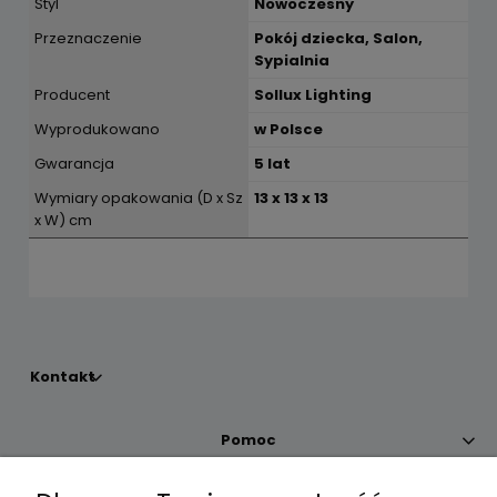
Styl
Nowoczesny
Przeznaczenie
Pokój dziecka, Salon,
Sypialnia
Producent
Sollux Lighting
Wyprodukowano
w Polsce
Gwarancja
5 lat
Wymiary opakowania (D x Sz
13 x 13 x 13
x W) cm
Kontakt
Pomoc