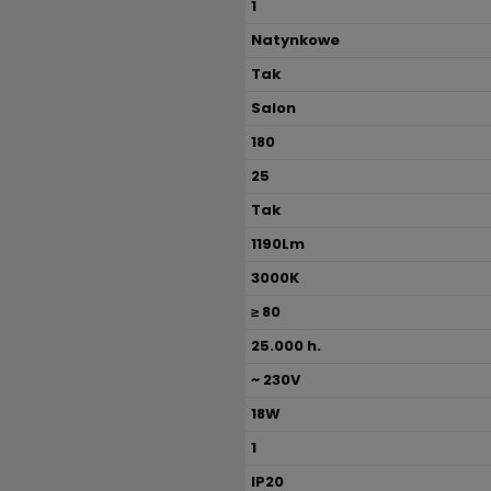
1
Natynkowe
Tak
Salon
180
25
Tak
1190Lm
3000K
≥ 80
25.000 h.
~ 230V
18W
1
IP20