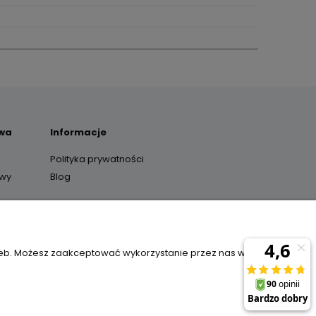
awa
Informacje
Polityka prywatności
awy
Blog
y
zeb. Możesz zaakceptować wykorzystanie przez nas wszystkich
il:
sklep@janexmarket.pl