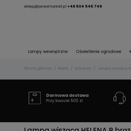
sklep@janexmarket.pl
+48 504 545 749
Lampy wewnętrzne
Oświetlenie ogrodowe
Strona główna
Marki
AZzardo
Lampa wisząca HE
Darmowa dostawa
Przy kwocie 500 zł
Lampa wisząca HELENA B brąz