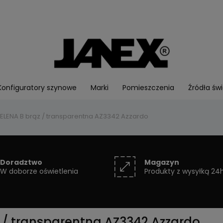
Konfiguratory szynowe
Marki
Pomieszczenia
Źródła świ
LENA B brąz / transparentna AZ3342 Azzardo
Doradztwo
Magazyn
W doborze oświetlenia
Produkty z wysyłką 24
 / transparentna AZ3342 Azzardo