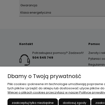
Gwarancja
Klasa energetyczna
Kontakt
Pomoc
Potrzebujesz pomocy? Zadzwoń!
Zwroty i r
504 545 749
Pytania i 
Regulamin
Dbamy o Twoją prywatność
Pliki cookies i pokrewne im technologie umożliwiają poprawne
tych plików i przejść do sklepu lub dostosować użycie plików do
Więcej o plikach cookies przeczytasz w naszej Polityce prywatn
JANEX
// ul. Przemysłowa 
zaakceptuj tylko niezbędne
dostosuj zgody
zaakc