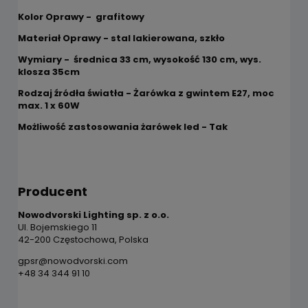
Kolor Oprawy - grafitowy
Materiał Oprawy - stal lakierowana, szkło
Wymiary - średnica 33 cm, wysokość 130 cm, wys.
klosza 35cm
Rodzaj źródła światła - Żarówka z gwintem E27, moc
max. 1 x 60W
Możliwość zastosowania żarówek led - Tak
Producent
Nowodvorski Lighting sp. z o.o.
Ul. Bojemskiego 11
42-200 Częstochowa, Polska
gpsr@nowodvorski.com
+48 34 344 91 10