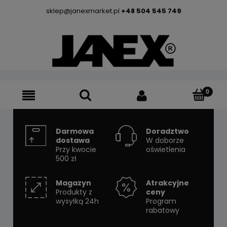
sklep@janexmarket.pl
+48 504 545 749
Darmowa
Doradztwo
dostawa
W doborze
Przy kwocie
oświetlenia
500 zł
Magazyn
Atrakcyjne
Produkty z
ceny
wysyłką 24h
Program
rabatowy