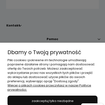
Kontakt
Pomoc
Dbamy o Twoją prywatność
Moje konto
Pliki cookies i pokrewne im technologie umożliwiają
poprawne działanie strony i pomagają nam dostosować
Płatności i dostawa
ofertę do Twoich potrzeb. Możesz zaakceptować
wykorzystanie przez nas wszystkich tych plików i przejść
do sklepu lub dostosować użycie plików do swoich
Informacje
preferencji, wybierając opcję "Dostosuj zgody".
Więcej o plikach cookies przeczytasz w naszej Polityce
prywatności.
O nas
zaakceptuj tylko niezbędne