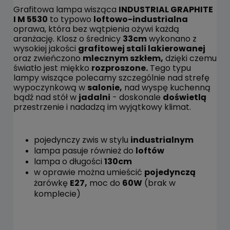
Grafitowa lampa wisząca
INDUSTRIAL GRAPHITE
I M 5530
to typowo
loftowo-industrialna
oprawa, która bez wątpienia ożywi każdą
aranżację. Klosz o średnicy
33cm
wykonano z
wysokiej jakości
grafitowej stali lakierowanej
oraz zwieńczono
mlecznym szkłem,
dzięki czemu
światło jest miękko
rozproszone.
Tego typu
lampy wiszące polecamy szczególnie nad strefę
wypoczynkową w
salonie,
nad wyspę kuchenną
bądź nad stół w
jadalni
- doskonale
doświetlą
przestrzenie i nadadzą im wyjątkowy klimat.
pojedynczy zwis w stylu
industrialnym
lampa pasuje również do
loftów
lampa o długości
130cm
w oprawie można umieścić
pojedynczą
żarówkę
E27,
moc do
60W
(brak w
komplecie)