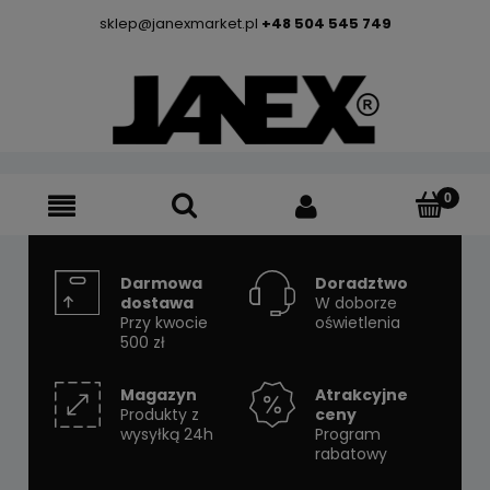
sklep@janexmarket.pl
+48 504 545 749
Darmowa
Doradztwo
dostawa
W doborze
Przy kwocie
oświetlenia
500 zł
Magazyn
Atrakcyjne
Produkty z
ceny
wysyłką 24h
Program
rabatowy