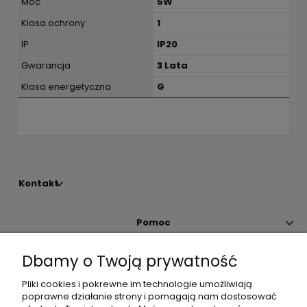
Moc
5W
Klasa ochrony
1
IP
IP20
Gwarancja
3 Lata
Klasa energetyczna
G
Kontakt
Pomoc
Dbamy o Twoją prywatność
Moje konto
Pliki cookies i pokrewne im technologie umożliwiają
poprawne działanie strony i pomagają nam dostosować
Płatności i dostawa