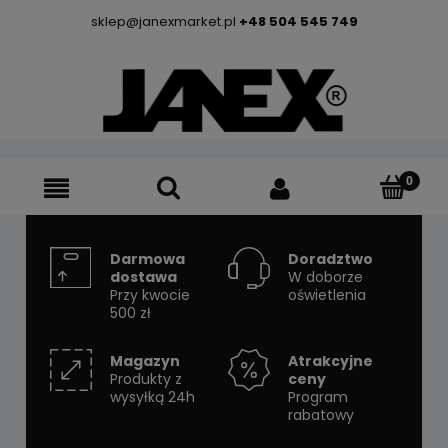
sklep@janexmarket.pl
+48 504 545 749
Darmowa
Doradztwo
dostawa
W doborze
Przy kwocie
oświetlenia
500 zł
Magazyn
Atrakcyjne
Produkty z
ceny
wysyłką 24h
Program
rabatowy