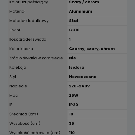
Kolor uzupełniający
Szary / chrom
Materiał
Aluminium
Materiał dodatkowy
Stal
Gwint
GU10
Ilość źródeł światła
1
Kolor klosza
Czarny, szary, chrom
Źródło światła w komplecie
Nie
Kolekcja
Isidora
Styl
Nowoczesne
Napiecie
220-240V
Moc
25W
IP
IP20
Średnica (cm)
10
Wysokość (cm)
35
Wysokość całkowita (cm)
110