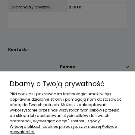
Gwarancja / godziny
2 lata
Kontakt
Pomoc
Dbamy o Twoją prywatność
Moje konto
Pliki cookies i pokrewne im technologie umożliwiają
poprawne działanie strony i pomagają nam dostosować
Płatności i dostawa
ofertę do Twoich potrzeb. Możesz zaakceptować
wykorzystanie przez nas wszystkich tych plików i przejść
do sklepu lub dostosować użycie plików do swoich
Informacje
preferencji, wybierając opcję "Dostosuj zgody".
Więcej o plikach cookies przeczytasz w naszej Polityce
prywatności.