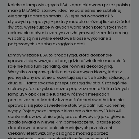
Kolekcja lamp wiszących LISA, zaprojektowana przez polską
markę MiLAGRO, stanowi idealne ucieleśnienie subtelnej
elegancji i dobrego smaku. W jej skład wchodzi aż 6
stylowych propozycji - po trzy modele o różnej liczbie źródeł
światła, występujące w dwóch wariantach kolorystycznych:
całkowicie białym i czarnym ze złotym wnętrzem. Ich cechą
wspólną są niezwykle efektowe klosze wykonane z
połączonych ze sobą okrągłych detali.
Lampy wiszące LISA to propozycja, która doskonale
sprawdzi się w wszędzie tam, gdzie oświetlenie ma pełnić
rolę nie tylko funkcjonalną, ale również dekoracyjną.
Wszystko za sprawą delikatnie ażurowych kloszy, które z
jednej strony świetnie prezentują się na tle każdej stylizacji, z
drugiej – fantastycznie przepuszczają światło. Szczególnie
ciekawy efekt uzyskać można poprzez montaż kilku różnych
lamp LISA obok siebie lub też w różnych miejscach
pomieszczenia. Model z trzema źródłami światła idealnie
sprawdzi się jako oświetlenie stołu w jadalni lub kuchennej
wyspy. Pojedyncze lampy z kloszem o średnicy 18 lub 40
centymetrów świetnie będą prezentowały się jako główne
źródło światła w niewielkim pomieszczeniu, a także jako
dodatkowe doświetlenie ciemniejszych przestrzeni.
Ciekawy efekt wizualny osiągnąć można poprzez
skorzystanie z opcji regulacji długości przewodu i