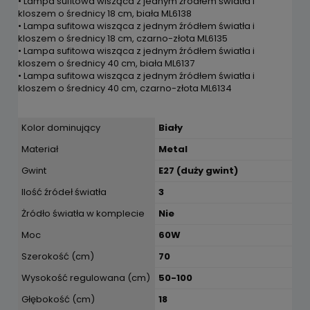
• Lampa sufitowa wisząca z jednym źródłem światła i
kloszem o średnicy 18 cm, biała ML6138
• Lampa sufitowa wisząca z jednym źródłem światła i
kloszem o średnicy 18 cm, czarno-złota ML6135
• Lampa sufitowa wisząca z jednym źródłem światła i
kloszem o średnicy 40 cm, biała ML6137
• Lampa sufitowa wisząca z jednym źródłem światła i
kloszem o średnicy 40 cm, czarno-złota ML6134
Kolor dominujący
Biały
Materiał
Metal
Gwint
E27 (duży gwint)
Ilość źródeł światła
3
Żródło światła w komplecie
Nie
Moc
60W
Szerokość (cm)
70
Wysokość regulowana (cm)
50-100
Głębokość (cm)
18