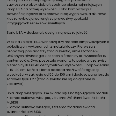
zawieszenie obok siebie trzech lub pięciu najmniejszych
lamp LISA na różnej wysokości. Taka kompozycja z
pewnością będzie prezentowała się wyjątkowo, a ażurowe
klosze wykreują we wnętrzu prawdziwy spektakl
intrygujących refleksów świetlnych.
Seria LISA – doskonały design, najwyższa jakość
W skład kolekcji LISA wchodzą trzy modele lamp wiszących o
półkolistych, wykonanych z metalu kloszy. Pierwsza z
propozycji posiada trzy źródła światła, umieszczone w
ułożonych równolegle kloszach o średnicy 18 i wysokości 15
centymetrów. Dwa pozostałe warianty to pojedyncze zwisy
o średnicy 18 lub 40 centymetrów i wysokości – odpowiednio
– 15 i 20 cm. Każda z lamp posiada możliwość regulacji
wysokości w zakresie od 50 do 100 cm i dostosowana jest do
żarówek typu E27 (źródło światła nie są dołączone w
zestawie).
Linia lamp wiszących LISA składa się z następujących modeli:
• Lampa sufitowa wisząca, z trzema źródłami światła, biała
ML6139
• Lampa sufitowa wisząca, z trzema źródłami światła,
czarno-złota ML6136