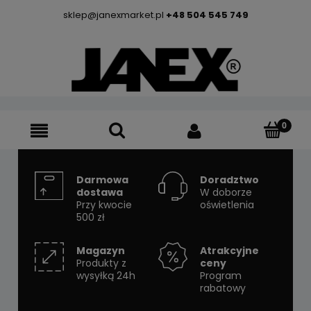
sklep@janexmarket.pl
+48 504 545 749
Darmowa
Doradztwo
dostawa
W doborze
Przy kwocie
oświetlenia
500 zł
Magazyn
Atrakcyjne
Produkty z
ceny
wysyłką 24h
Program
rabatowy