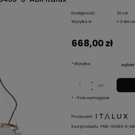
Dostępność:
20 szt.
Wysyłka w:
1-3 dni r
668,00 zł
*
Wysyłka:
szt.
*
- Pole wymagane
Producent:
Kod produktu:
PND-33453-5-AB