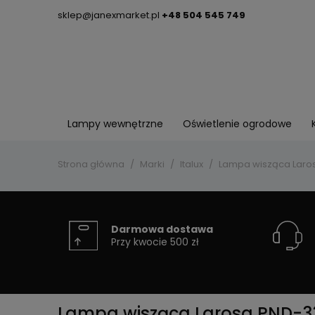
sklep@janexmarket.pl
+48 504 545 749
Lampy wewnętrzne
Oświetlenie ogrodowe
Strona główna
Marki
Italux
Lampa wisząca Laros
Darmowa dostawa
Przy kwocie 500 zł
Lampa wisząca Larosa PND-3