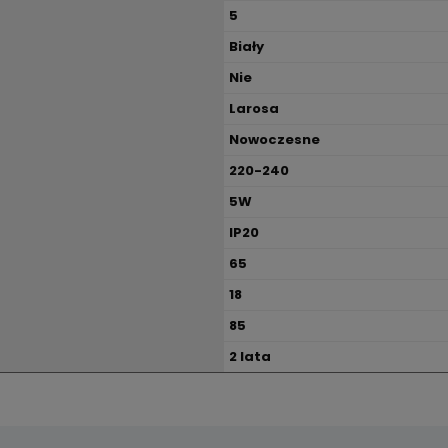
5
Biały
Nie
Larosa
Nowoczesne
220-240
5W
IP20
65
18
85
2 lata