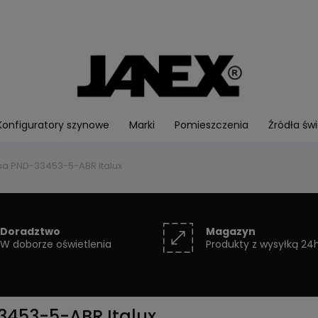
Konfiguratory szynowe
Marki
Pomieszczenia
Źródła świ
a PND-33453-5-ABR Italux
Doradztwo
Magazyn
W doborze oświetlenia
Produkty z wysyłką 24
3453-5-ABR Italux