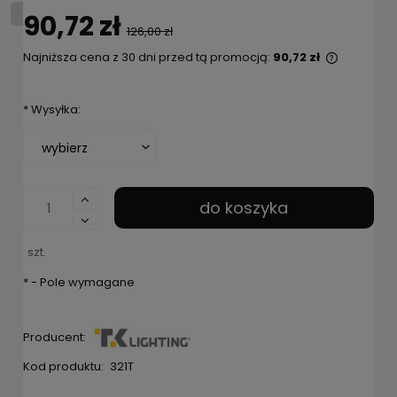
90,72 zł
126,00 zł
Najniższa cena z 30 dni przed tą promocją:
90,72 zł
Jeżeli p
niż 30 dn
*
Wysyłka:
cena od 
pojawił s
do koszyka
szt.
*
- Pole wymagane
Producent:
Kod produktu:
321T