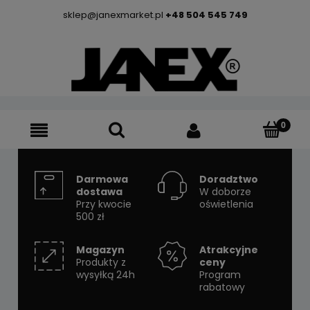
sklep@janexmarket.pl
+48 504 545 749
Darmowa
Doradztwo
dostawa
W doborze
Przy kwocie
oświetlenia
500 zł
Magazyn
Atrakcyjne
Produkty z
ceny
wysyłką 24h
Program
rabatowy