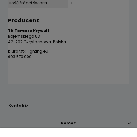
Ilość źródeł światła
1
Producent
TK Tomasz Krywult
Bojemskiego 8D
42-202 Częstochowa, Polska
biuro@tk-lighting.eu
603 579 999
Kontakt
Pomoc