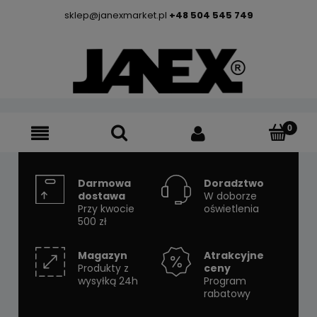
sklep@janexmarket.pl
+48 504 545 749
Darmowa
Doradztwo
dostawa
W doborze
Przy kwocie
oświetlenia
500 zł
Magazyn
Atrakcyjne
Produkty z
ceny
wysyłką 24h
Program
rabatowy