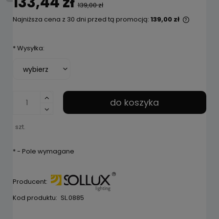
133,44 zł
139,00 zł
Najniższa cena z 30 dni przed tą promocją:
139,00 zł
Jeżeli p
niż 30 d
*
Wysyłka:
cena od
pojawił 
do koszyka
szt.
*
- Pole wymagane
Producent:
Kod produktu:
SL.0885