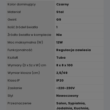
Kolor dominujący
Czarny
Materiał
Stal
Gwint
G9
Ilość źródeł światła
1
Źródło światła w komplecie
Nie
Moc maksymalna (W)
12W
Funkcjonalność
Regulacja zawiesia
Kształt
Tuba
Wymiary (D x Sz x W) cm
8 x 8 x 100
Wymiar klosza (cm)
2,5/49
Klasa IP
IP20
Zasilanie
~220-230V
Styl
Nowoczesny
Przeznaczenie
Salon, Sypialnia,
Jadalnia, Kuchnia,