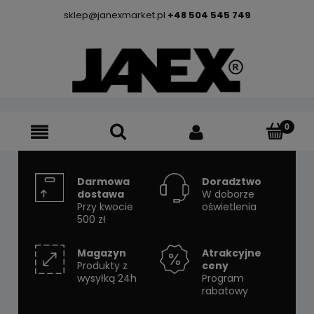
sklep@janexmarket.pl
+48 504 545 749
Darmowa
Doradztwo
dostawa
W doborze
Przy kwocie
oświetlenia
500 zł
Magazyn
Atrakcyjne
Produkty z
ceny
wysyłką 24h
Program
rabatowy