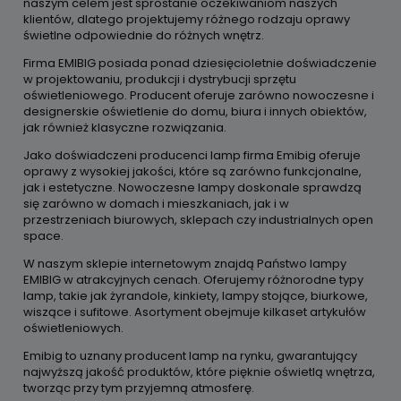
naszym celem jest sprostanie oczekiwaniom naszych
klientów, dlatego projektujemy różnego rodzaju oprawy
świetlne odpowiednie do różnych wnętrz.
Firma EMIBIG posiada ponad dziesięcioletnie doświadczenie
w projektowaniu, produkcji i dystrybucji sprzętu
oświetleniowego. Producent oferuje zarówno nowoczesne i
designerskie oświetlenie do domu, biura i innych obiektów,
jak również klasyczne rozwiązania.
Jako doświadczeni producenci lamp firma Emibig oferuje
oprawy z wysokiej jakości, które są zarówno funkcjonalne,
jak i estetyczne. Nowoczesne lampy doskonale sprawdzą
się zarówno w domach i mieszkaniach, jak i w
przestrzeniach biurowych, sklepach czy industrialnych open
space.
W naszym sklepie internetowym znajdą Państwo lampy
EMIBIG w atrakcyjnych cenach. Oferujemy różnorodne typy
lamp, takie jak żyrandole, kinkiety, lampy stojące, biurkowe,
wiszące i sufitowe. Asortyment obejmuje kilkaset artykułów
oświetleniowych.
Emibig to uznany producent lamp na rynku, gwarantujący
najwyższą jakość produktów, które pięknie oświetlą wnętrza,
tworząc przy tym przyjemną atmosferę.