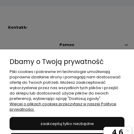
Kontakt
Pomoc
Dbamy o Twoją prywatność
Moje konto
Pliki cookies i pokrewne im technologie umożliwiają
poprawne działanie strony i pomagają nam dostosować
Płatności i dostawa
ofertę do Twoich potrzeb. Możesz zaakceptować
wykorzystanie przez nas wszystkich tych plików i przejść
do sklepu lub dostosować użycie plików do swoich
Informacje
preferencji, wybierając opcję "Dostosuj zgody".
Więcej o plikach cookies przeczytasz w naszej Polityce
prywatności.
O nas
zaakceptuj tylko niezbędne