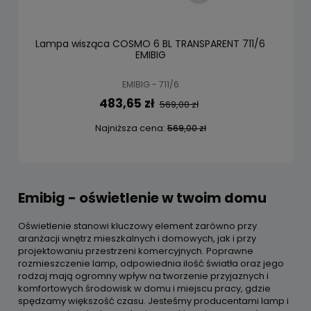
Lampa wisząca COSMO 6 BL TRANSPARENT 711/6
EMIBIG
EMIBIG - 711/6
483,65 zł
569,00 zł
Najniższa cena:
569,00 zł
Emibig - oświetlenie w twoim domu
Oświetlenie stanowi kluczowy element zarówno przy
aranżacji wnętrz mieszkalnych i domowych, jak i przy
projektowaniu przestrzeni komercyjnych. Poprawne
rozmieszczenie lamp, odpowiednia ilość światła oraz jego
rodzaj mają ogromny wpływ na tworzenie przyjaznych i
komfortowych środowisk w domu i miejscu pracy, gdzie
spędzamy większość czasu. Jesteśmy producentami lamp i