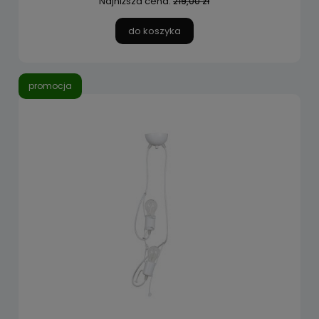
Najniższa cena:
219,00 zł
do koszyka
promocja