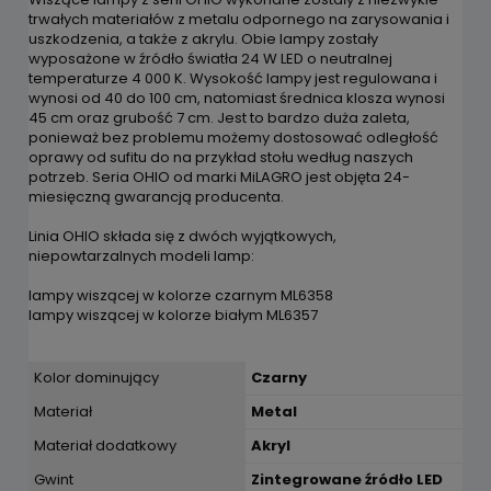
trwałych materiałów z metalu odpornego na zarysowania i
uszkodzenia, a także z akrylu. Obie lampy zostały
wyposażone w źródło światła 24 W LED o neutralnej
temperaturze 4 000 K. Wysokość lampy jest regulowana i
wynosi od 40 do 100 cm, natomiast średnica klosza wynosi
45 cm oraz grubość 7 cm. Jest to bardzo duża zaleta,
ponieważ bez problemu możemy dostosować odległość
oprawy od sufitu do na przykład stołu według naszych
potrzeb. Seria OHIO od marki MiLAGRO jest objęta 24-
miesięczną gwarancją producenta.
Linia OHIO składa się z dwóch wyjątkowych,
niepowtarzalnych modeli lamp:
lampy wiszącej w kolorze czarnym ML6358
lampy wiszącej w kolorze białym ML6357
Kolor dominujący
Czarny
Materiał
Metal
Materiał dodatkowy
Akryl
Gwint
Zintegrowane źródło LED