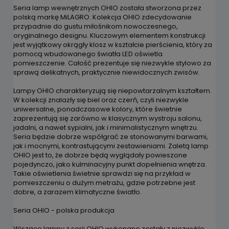
Seria lamp wewnętrznych OHIO została stworzona przez
polską markę MiLAGRO. Kolekcja OHIO zdecydowanie
przypadnie do gustu miłośnikom nowoczesnego,
oryginalnego designu. Kluczowym elementem konstrukcji
jest wyjątkowy okrągły klosz w kształcie pierścienia, który za
pomocą wbudowanego światła LED oświetla
pomieszczenie. Całość prezentuje się niezwykle stylowo za
sprawą delikatnych, praktycznie niewidocznych zwisów.
Lampy OHIO charakteryzują się niepowtarzalnym kształtem.
W kolekcji znalazły się biel oraz czerń, czyli niezwykle
uniwersalne, ponadczasowe kolory, które świetnie
zaprezentują się zarówno w klasycznym wystroju salonu,
jadalni, a nawet sypialni, jak i minimalistycznym wnętrzu.
Seria będzie dobrze współgrać ze stonowanymi barwami,
jak i mocnymi, kontrastującymi zestawieniami. Zaletą lamp
OHIO jest to, że dobrze będą wyglądały powieszone
pojedynczo, jako kulminacyjny punkt dopełnienia wnętrza.
Takie oświetlenia świetnie sprawdzi się na przykład w
pomieszczeniu o dużym metrażu, gdzie potrzebne jest
dobre, a zarazem klimatyczne światło.
Seria OHIO - polska produkcja
Wiszące lampy z serii OHIO wykonane zostały z niezwykle