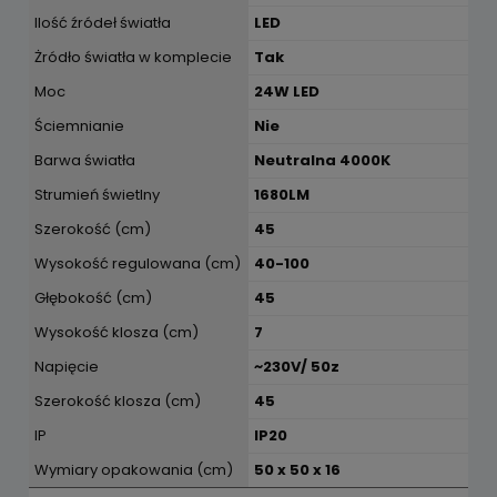
Ilość źródeł światła
LED
Żródło światła w komplecie
Tak
Moc
24W LED
Ściemnianie
Nie
Barwa światła
Neutralna 4000K
Strumień świetlny
1680LM
Szerokość (cm)
45
Wysokość regulowana (cm)
40-100
Głębokość (cm)
45
Wysokość klosza (cm)
7
Napięcie
~230V/ 50z
Szerokość klosza (cm)
45
IP
IP20
Wymiary opakowania (cm)
50 x 50 x 16