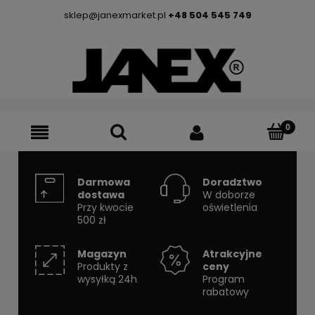
sklep@janexmarket.pl
+48 504 545 749
Darmowa
Doradztwo
dostawa
W doborze
Przy kwocie
oświetlenia
500 zł
Magazyn
Atrakcyjne
Produkty z
ceny
wysyłką 24h
Program
rabatowy