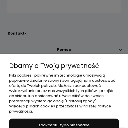
Kontakt
Pomoc
Dbamy o Twoją prywatność
Moje konto
Pliki cookies i pokrewne im technologie umożliwiają
poprawne działanie strony i pomagają nam dostosować
Płatności i dostawa
ofertę do Twoich potrzeb. Możesz zaakceptować
wykorzystanie przez nas wszystkich tych plików i przejść
do sklepu lub dostosować użycie plików do swoich
Informacje
preferencji, wybierając opcję "Dostosuj zgody".
Więcej o plikach cookies przeczytasz w naszej Polityce
prywatności.
O nas
zaakceptuj tylko niezbędne