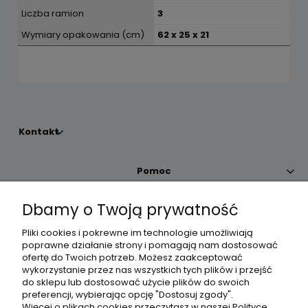
Liczba ramion
3
Wymiary opakowania (cm)
62 x 25 x 21
Kontakt
Pomoc
Dbamy o Twoją prywatność
Moje konto
Pliki cookies i pokrewne im technologie umożliwiają
poprawne działanie strony i pomagają nam dostosować
Płatności i dostawa
ofertę do Twoich potrzeb. Możesz zaakceptować
wykorzystanie przez nas wszystkich tych plików i przejść
do sklepu lub dostosować użycie plików do swoich
Informacje
preferencji, wybierając opcję "Dostosuj zgody".
Więcej o plikach cookies przeczytasz w naszej Polityce