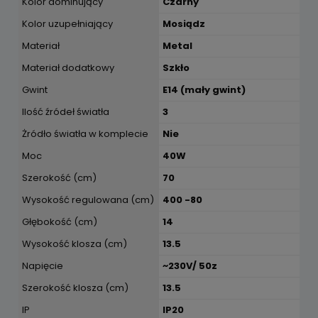
Kolor dominujący
Czarny
Kolor uzupełniający
Mosiądz
Materiał
Metal
Materiał dodatkowy
Szkło
Gwint
E14 (mały gwint)
Ilość źródeł światła
3
Żródło światła w komplecie
Nie
Moc
40W
Szerokość (cm)
70
Wysokość regulowana (cm)
400 -80
Głębokość (cm)
14
Wysokość klosza (cm)
13.5
Napięcie
~230V/ 50z
Szerokość klosza (cm)
13.5
IP
IP20