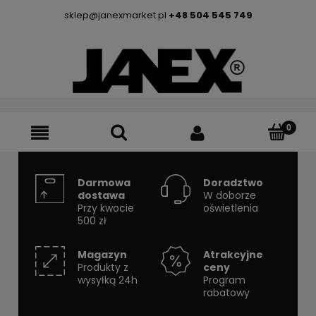
sklep@janexmarket.pl
+48 504 545 749
Darmowa
Doradztwo
dostawa
W doborze
Przy kwocie
oświetlenia
500 zł
Magazyn
Atrakcyjne
Produkty z
ceny
wysyłką 24h
Program
rabatowy