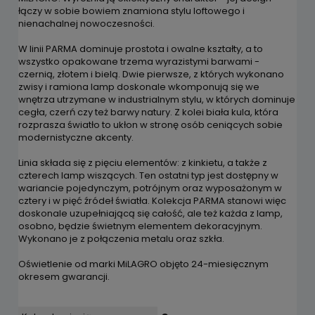
łączy w sobie bowiem znamiona stylu loftowego i
nienachalnej nowoczesności.
W linii PARMA dominuje prostota i owalne kształty, a to
wszystko opakowane trzema wyrazistymi barwami -
czernią, złotem i bielą. Dwie pierwsze, z których wykonano
zwisy i ramiona lamp doskonale wkomponują się we
wnętrza utrzymane w industrialnym stylu, w których dominuje
cegła, czerń czy też barwy natury. Z kolei biała kula, która
rozprasza światło to ukłon w stronę osób ceniących sobie
modernistyczne akcenty.
Linia składa się z pięciu elementów: z kinkietu, a także z
czterech lamp wiszących. Ten ostatni typ jest dostępny w
wariancie pojedynczym, potrójnym oraz wyposażonym w
cztery i w pięć źródeł światła. Kolekcja PARMA stanowi więc
doskonale uzupełniającą się całość, ale też każda z lamp,
osobno, będzie świetnym elementem dekoracyjnym.
Wykonano je z połączenia metalu oraz szkła.
Oświetlenie od marki MiLAGRO objęto 24-miesięcznym
okresem gwarancji.