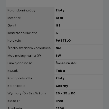
Kolor dominujący
Złoty
Materiał
Stal
Gwint
G9
Ilość źródeł światła
5
Kolekcja
PASTELO
Źródło światła w komplecie
Nie
Moc maksymalna (W)
8W
Funkcjonalność
Świeci w dół
Kształt
Tuba
Kolor podsufitki
Złoty
Kolor kabla
Czarny
Wymiary (D x Sz x W) cm
25 x 25 x 110
Klasa IP
IP20
Zasilanie
230V