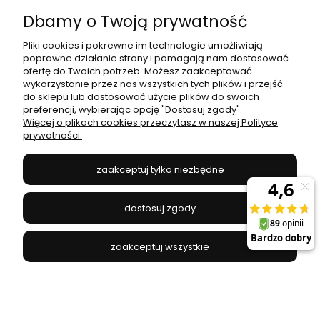
Dbamy o Twoją prywatność
Moje konto
Pliki cookies i pokrewne im technologie umożliwiają
poprawne działanie strony i pomagają nam dostosować
Płatności i dostawa
ofertę do Twoich potrzeb. Możesz zaakceptować
wykorzystanie przez nas wszystkich tych plików i przejść
do sklepu lub dostosować użycie plików do swoich
Informacje
preferencji, wybierając opcję "Dostosuj zgody".
Więcej o plikach cookies przeczytasz w naszej Polityce
prywatności.
O nas
zaakceptuj tylko niezbędne
JANEX
// ul. Przemysłowa 11a, 75-216 Koszalin //
NIP
669-050-03-43
dostosuj zgody
//
Tel.:
504 545 749
//
E-mail:
sklep@janexmarket.pl
zaakceptuj wszystkie
pokaż pełną wersję strony
Sklep internetowy Shoper.pl