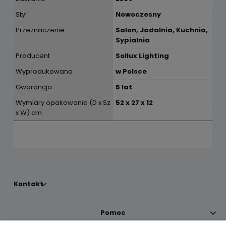
Styl
Nowoczesny
Przeznaczenie
Salon, Jadalnia, Kuchnia,
Sypialnia
Producent
Sollux Lighting
Wyprodukowano
w Polsce
Gwarancja
5 lat
Wymiary opakowania (D x Sz
52 x 27 x 12
x W) cm
Kontakt
Pomoc