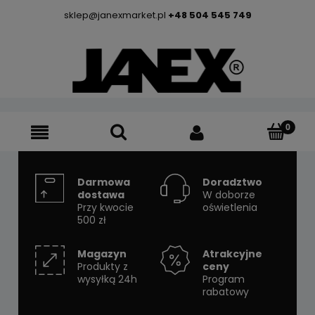
sklep@janexmarket.pl
+48 504 545 749
Darmowa
Doradztwo
dostawa
W doborze
Przy kwocie
oświetlenia
500 zł
Magazyn
Atrakcyjne
Produkty z
ceny
wysyłką 24h
Program
rabatowy