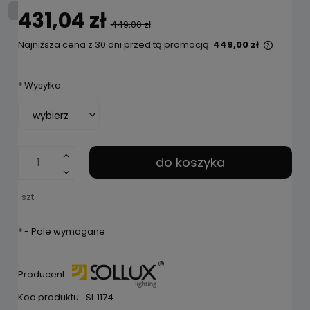
431,04 zł
449,00 zł
Najniższa cena z 30 dni przed tą promocją:
449,00 zł
Jeżeli 
niż 30 
*
Wysyłka:
cena o
pojawił
do koszyka
szt.
*
- Pole wymagane
Producent:
Kod produktu:
SL.1174