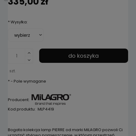
335,00 zł
*
Wysyłka:
do koszyka
szt.
*
- Pole wymagane
Producent:
Kod produktu:
MLP4419
Bogata kolekcja lamp PIERRE od marki MiLAGRO pozwoli Ci
urządzić stylowo pomieszczenie, w którym przestrzeń