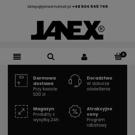
sklep@janexmarket.pl
+48 504 545 749
Darmowa
Doradztwo
dostawa
W doborze
Przy kwocie
oświetlenia
500 zł
Magazyn
Atrakcyjne
Produkty z
ceny
wysyłką 24h
Program
rabatowy