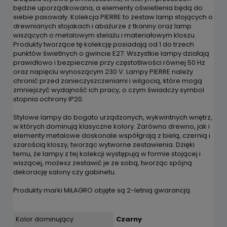
będzie uporządkowana, a elementy oświetlenia będą do
siebie pasowały. Kolekcja PIERRE to zestaw lamp stojących o
drewnianych stojakach i abażurze z tkaniny oraz lamp
wiszących o metalowym stelażu i materiałowym kloszu.
Produkty tworzące tę kolekcję posiadają od 1 do trzech
punktów świetlnych o gwincie E27. Wszystkie lampy działają
prawidłowo i bezpiecznie przy częstotliwości równej 50 Hz
oraz napięciu wynoszącym 230 V. Lampy PIERRE należy
chronić przed zanieczyszczeniami i wilgocią, które mogą
zmniejszyć wydajność ich pracy, o czym świadczy symbol
stopnia ochrony IP20.
Stylowe lampy do bogato urządzonych, wykwintnych wnętrz,
w których dominują klasyczne kolory. Zarówno drewno, jak i
elementy metalowe doskonale współgrają z bielą, czernią i
szarością kloszy, tworząc wytworne zestawienia. Dzięki
temu, że lampy z tej kolekcji występują w formie stojącej i
wiszącej, możesz zestawić je ze sobą, tworząc spójną
dekorację salony czy gabinetu.
Produkty marki MiLAGRO objęte są 2-letnią gwarancją.
Kolor dominujący
Czarny