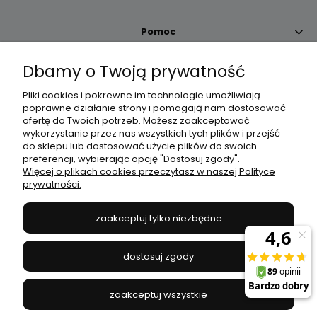
Pomoc
Dbamy o Twoją prywatność
Moje konto
Pliki cookies i pokrewne im technologie umożliwiają
poprawne działanie strony i pomagają nam dostosować
Płatności i dostawa
ofertę do Twoich potrzeb. Możesz zaakceptować
wykorzystanie przez nas wszystkich tych plików i przejść
do sklepu lub dostosować użycie plików do swoich
Informacje
preferencji, wybierając opcję "Dostosuj zgody".
Więcej o plikach cookies przeczytasz w naszej Polityce
prywatności.
O nas
zaakceptuj tylko niezbędne
JANEX
// ul. Przemysłowa 11a, 75-216 Koszalin //
NIP
669-050-03-43
dostosuj zgody
//
Tel.:
504 545 749
//
E-mail:
sklep@janexmarket.pl
zaakceptuj wszystkie