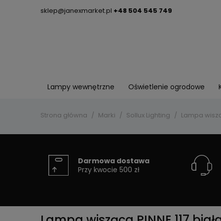
sklep@janexmarket.pl
+48 504 545 749
Lampy wewnętrzne
Oświetlenie ogrodowe
Strona główna
Marki
Sollux Lighting
Lampa wisząc
Darmowa dostawa
Przy kwocie 500 zł
Lampa wisząca PINNE 117 biał