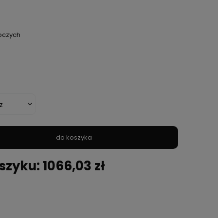
boczych
do koszyka
zyku: 1066,03 zł