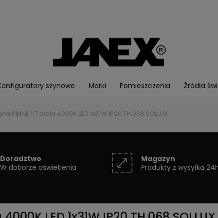
Konfiguratory szynowe
Marki
Pomieszczenia
Źródła świ
a PINNE 117 biała 4000K LED 1x31W IP20 TH.068 SOLLUX
Doradztwo
Magazyn
W doborze oświetlenia
Produkty z wysyłką 24
a 4000K LED 1x31W IP20 TH.068 SOLLUX