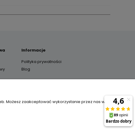
awa
Informacje
Polityka prywatności
awy
Blog
y
zeb. Możesz zaakceptować wykorzystanie przez nas wszystkich
il:
sklep@janexmarket.pl