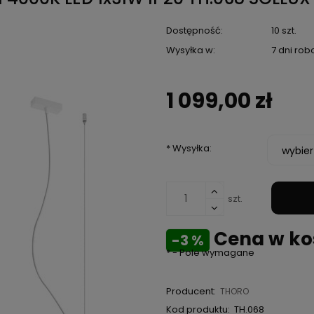
Dostępność:
10 szt.
Wysyłka w:
7 dni ro
1 099,00 zł
*
Wysyłka:
szt.
Cena w kos
-3 %
*
- Pole wymagane
Producent:
THORO
Kod produktu:
TH.068