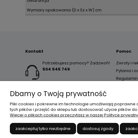
Gwarancja
Wymiary opakowania (D x Sz x W) cm
Kontakt
Pomoc
Potrzebujesz pomocy? Zadzwoń!
Zwroty i r
504 545 749
Pytania i 
Regulamin
Dbamy o Twoją prywatność
Pliki cookies i pokrewne im technologie umożliwiają poprawne
tych plików i przejść do sklepu lub dostosować użycie plików do
Więcej o plikach cookies przeczytasz w naszej Polityce prywatn
JANEX
// ul. Przemysłowa 
zaakceptuj tylko niezbędne
dostosuj zgody
zaakc