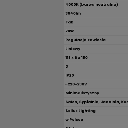
4000K (barwa neutralna)
3640lm
Tak
28W
Regulacja zawiesia
Liniowy
118 x 6 x 150
D
IP20
~220-230V
Minimalistyczny
Salon, Sypialnia, Jadalnia, Ku
Sollux Lighting
w Polsce