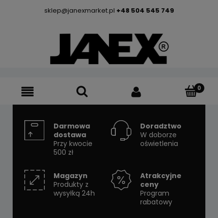
sklep@janexmarket.pl
+48 504 545 749
Darmowa
Doradztwo
dostawa
W doborze
Przy kwocie
oświetlenia
500 zł
Magazyn
Atrakcyjne
Produkty z
ceny
wysyłką 24h
Program
rabatowy