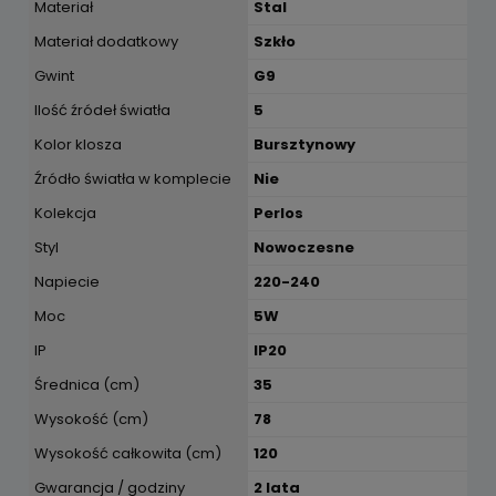
Materiał
Stal
Materiał dodatkowy
Szkło
Gwint
G9
Ilość źródeł światła
5
Kolor klosza
Bursztynowy
Źródło światła w komplecie
Nie
Kolekcja
Perlos
Styl
Nowoczesne
Napiecie
220-240
Moc
5W
IP
IP20
Średnica (cm)
35
Wysokość (cm)
78
Wysokość całkowita (cm)
120
Gwarancja / godziny
2 lata