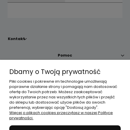
Kontakt
Pomoc
Dbamy o Twoją prywatność
Moje konto
Pliki cookies i pokrewne im technologie umożliwiają
poprawne działanie strony i pomagają nam dostosować
Płatności i dostawa
ofertę do Twoich potrzeb. Możesz zaakceptować
wykorzystanie przez nas wszystkich tych plików i przejść
do sklepu lub dostosować użycie plików do swoich
Informacje
preferencji, wybierając opcję "Dostosuj zgody".
Więcej o plikach cookies przeczytasz w naszej Polityce
prywatności.
O nas