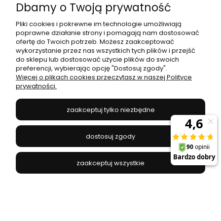
Dbamy o Twoją prywatność
Pliki cookies i pokrewne im technologie umożliwiają
poprawne działanie strony i pomagają nam dostosować
ofertę do Twoich potrzeb. Możesz zaakceptować
Kinkiet Gianni MB16096-1B Italux
wykorzystanie przez nas wszystkich tych plików i przejść
do sklepu lub dostosować użycie plików do swoich
preferencji, wybierając opcję "Dostosuj zgody".
ITALUX - MB16096-1B
Więcej o plikach cookies przeczytasz w naszej Polityce
140,00 zł
prywatności.
zaakceptuj tylko niezbędne
do koszyka
dostosuj zgody
zaakceptuj wszystkie