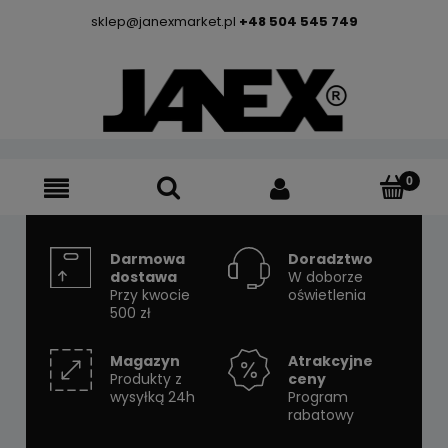
sklep@janexmarket.pl
+48 504 545 749
Darmowa
Doradztwo
dostawa
W doborze
Przy kwocie
oświetlenia
500 zł
Magazyn
Atrakcyjne
Produkty z
ceny
wysyłką 24h
Program
rabatowy