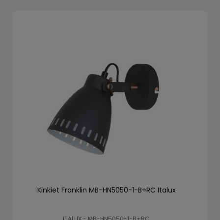
Kinkiet Franklin MB-HN5050-1-B+RC Italux
ITALUX - MB-HN5050-1-B+RC