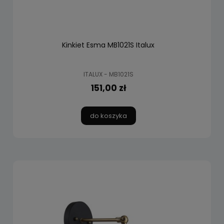
Kinkiet Esma MB1021S Italux
ITALUX - MB1021S
151,00 zł
do koszyka