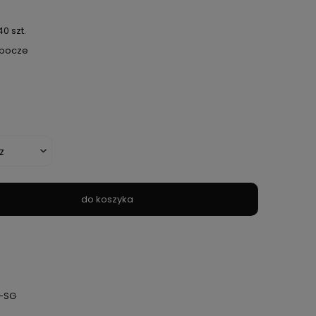
0 szt.
obocze
do koszyka
-SG