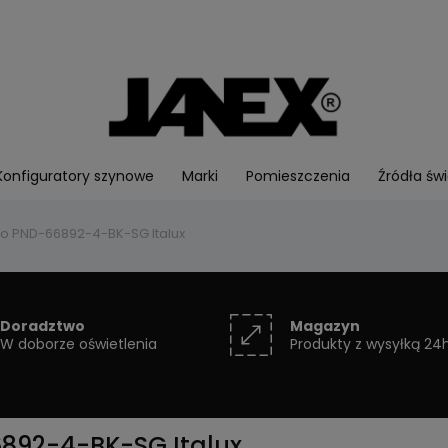
Konfiguratory szynowe
Marki
Pomieszczenia
Źródła świ
o PND-66892-4-BK-SG Italux
Doradztwo
Magazyn
W doborze oświetlenia
Produkty z wysyłką 24
892-4-BK-SG Italux