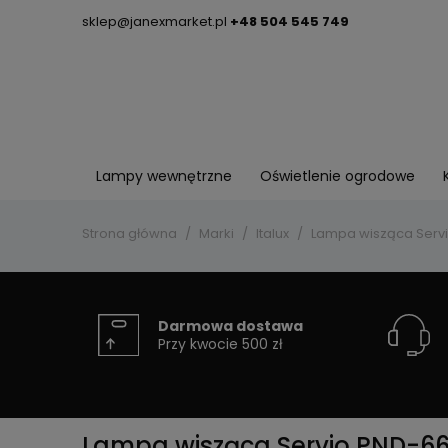
sklep@janexmarket.pl
+48 504 545 749
Lampy wewnętrzne
Oświetlenie ogrodowe
Strona główna
Marki
Italux
Lampa wisząca Servi
Darmowa dostawa
Przy kwocie 500 zł
Lampa wisząca Servio PND-66