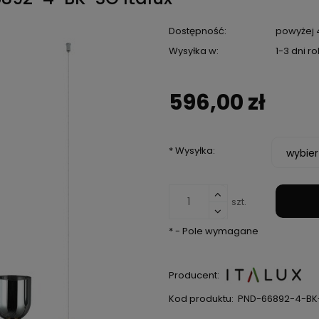
Dostępność:
powyżej 4
Wysyłka w:
1-3 dni r
596,00 zł
*
Wysyłka:
szt.
*
- Pole wymagane
Producent:
Kod produktu:
PND-66892-4-BK