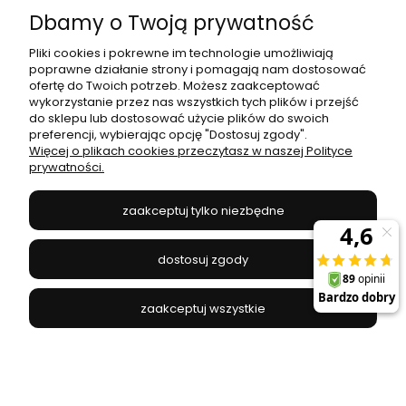
Dbamy o Twoją prywatność
Moje konto
Pliki cookies i pokrewne im technologie umożliwiają
poprawne działanie strony i pomagają nam dostosować
Płatności i dostawa
ofertę do Twoich potrzeb. Możesz zaakceptować
wykorzystanie przez nas wszystkich tych plików i przejść
do sklepu lub dostosować użycie plików do swoich
Informacje
preferencji, wybierając opcję "Dostosuj zgody".
Więcej o plikach cookies przeczytasz w naszej Polityce
prywatności.
O nas
zaakceptuj tylko niezbędne
JANEX
// ul. Przemysłowa 11a, 75-216 Koszalin //
NIP
669-050-03-43
dostosuj zgody
//
Tel.:
504 545 749
//
E-mail:
sklep@janexmarket.pl
zaakceptuj wszystkie
pokaż pełną wersję strony
Sklep internetowy Shoper.pl