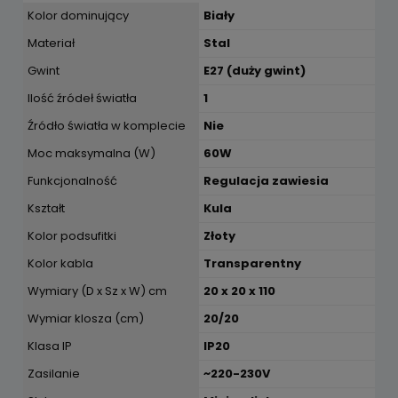
Kolor dominujący
Biały
Materiał
Stal
Gwint
E27 (duży gwint)
Ilość źródeł światła
1
Źródło światła w komplecie
Nie
Moc maksymalna (W)
60W
Funkcjonalność
Regulacja zawiesia
Kształt
Kula
Kolor podsufitki
Złoty
Kolor kabla
Transparentny
Wymiary (D x Sz x W) cm
20 x 20 x 110
Wymiar klosza (cm)
20/20
Klasa IP
IP20
Zasilanie
~220-230V