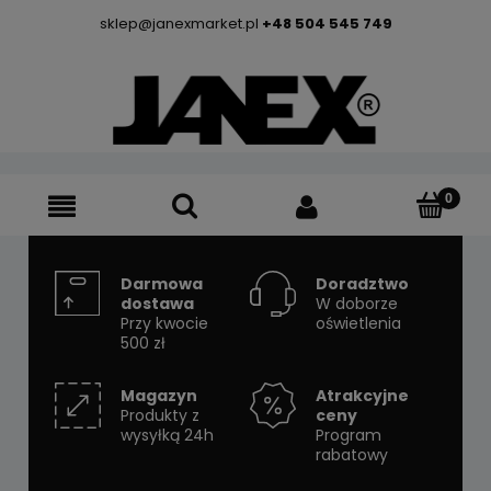
sklep@janexmarket.pl
+48 504 545 749
Darmowa
Doradztwo
dostawa
W doborze
Przy kwocie
oświetlenia
500 zł
Magazyn
Atrakcyjne
Produkty z
ceny
wysyłką 24h
Program
rabatowy