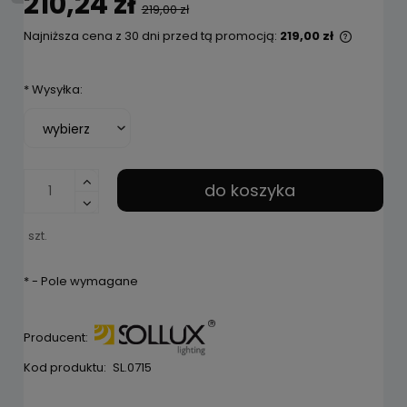
210,24 zł
219,00 zł
Najniższa cena z 30 dni przed tą promocją:
219,00 zł
Jeżeli p
niż 30 d
*
Wysyłka:
cena od
pojawił 
do koszyka
szt.
*
- Pole wymagane
Producent:
Kod produktu:
SL.0715