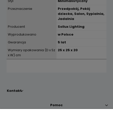
Styl
Minimalistyczny
Przeznaczenie
Przedpokój, Pokój
dziecka, Salon, Sypialnia,
Jadalnia
Producent
Sollux Lighting
Wyprodukowano
w Polsce
Gwarancja
5 lat
Wymiary opakowania (D x Sz
25 x 25 x 20
x W) cm
Kontakt
Pomoc