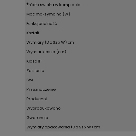
Źródło światła w komplecie
Moc maksymalna (W)
Funkcjonalność
Kształt
Wymiary (D x Sz x W) cm
Wymiar klosza (cm)
Klasa IP
Zasilanie
Styl
Przeznaczenie
Producent
Wyprodukowano
Gwarancja
Wymiary opakowania (D x Sz x W) cm