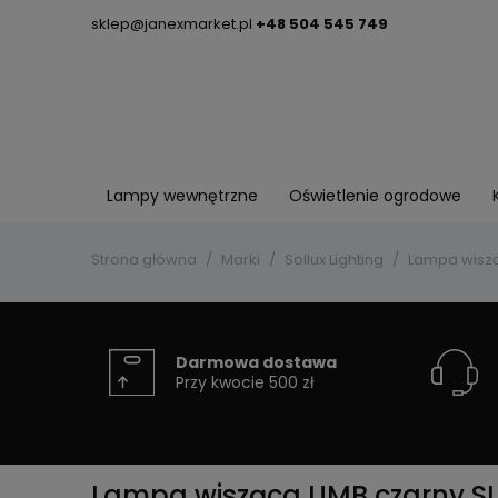
sklep@janexmarket.pl
+48 504 545 749
Lampy wewnętrzne
Oświetlenie ogrodowe
Strona główna
Marki
Sollux Lighting
Lampa wiszą
Darmowa dostawa
Przy kwocie 500 zł
Lampa wisząca UMB czarny SL