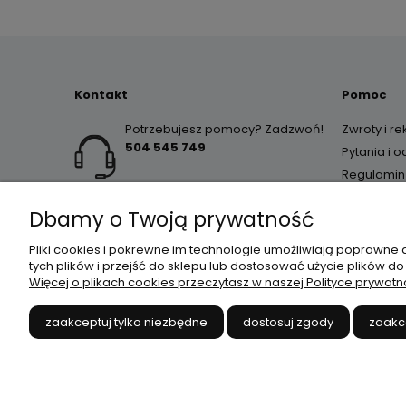
Kontakt
Pomoc
Potrzebujesz pomocy? Zadzwoń!
Zwroty i r
504 545 749
Pytania i 
Regulamin
Dbamy o Twoją prywatność
Pliki cookies i pokrewne im technologie umożliwiają poprawne
tych plików i przejść do sklepu lub dostosować użycie plików do
Więcej o plikach cookies przeczytasz w naszej Polityce prywatn
JANEX
// ul. Przemysłowa 
zaakceptuj tylko niezbędne
dostosuj zgody
zaakc