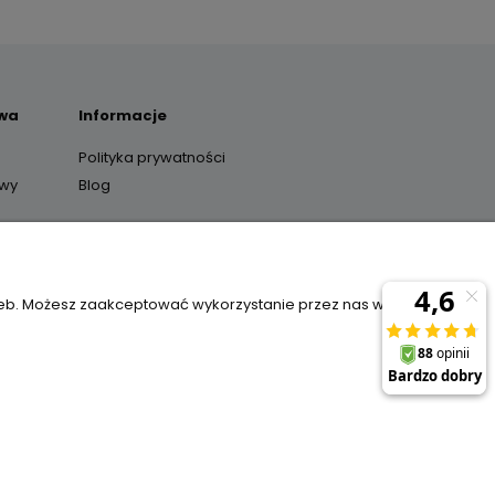
awa
Informacje
Polityka prywatności
awy
Blog
y
zeb. Możesz zaakceptować wykorzystanie przez nas wszystkich
il:
sklep@janexmarket.pl