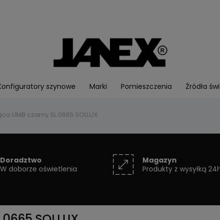
Konfiguratory szynowe
Marki
Pomieszczenia
Źródła świ
ca UMB czarny SL.0665 SOLLUX
Doradztwo
Magazyn
W doborze oświetlenia
Produkty z wysyłką 24
.0665 SOLLUX