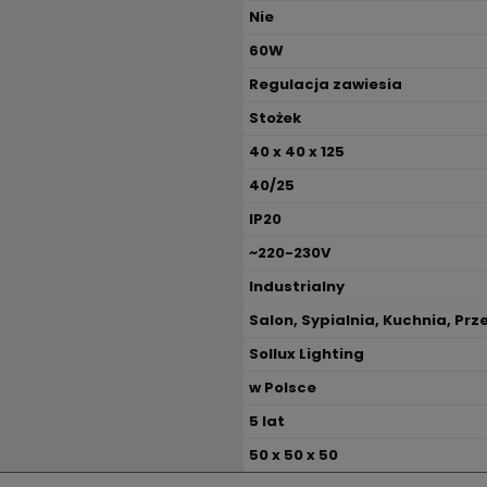
Nie
60W
Regulacja zawiesia
Stożek
40 x 40 x 125
40/25
IP20
~220-230V
Industrialny
Salon, Sypialnia, Kuchnia, Prz
Sollux Lighting
w Polsce
5 lat
50 x 50 x 50