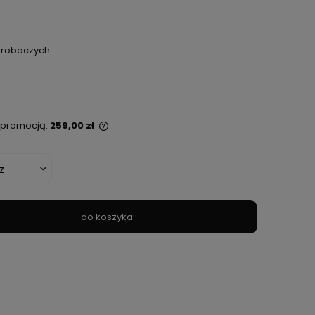
i roboczych
ą promocją:
259,00 zł
st sprzedawany krócej
tlana jest najniższa
 kiedy produkt
zedaży.
do koszyka