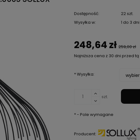
Dostępność:
22 szt.
Wysyłka w:
1 do 3 dn
248,64 zł
259,00 zł
Najniższa cena z 30 dni przed t
Jeżeli produkt je
*
Wysyłka:
niż 30 dni, wyświe
cena od momentu,
pojawił się w spr
szt.
*
- Pole wymagane
Producent: