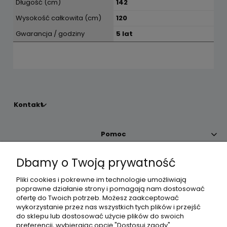
Długość (cm)
142
Wysokość całkowita (cm)
120
Gwarancja / godziny
5 lat
Kontakt
Pomoc
Dbamy o Twoją prywatność
Moje konto
Pliki cookies i pokrewne im technologie umożliwiają
poprawne działanie strony i pomagają nam dostosować
Płatności i dostawa
ofertę do Twoich potrzeb. Możesz zaakceptować
wykorzystanie przez nas wszystkich tych plików i przejść
do sklepu lub dostosować użycie plików do swoich
Informacje
preferencji, wybierając opcję "Dostosuj zgody".