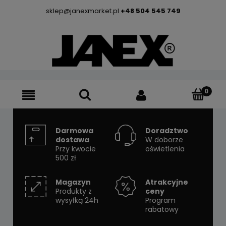
sklep@janexmarket.pl
+48 504 545 749
Darmowa
Doradztwo
dostawa
W doborze
Przy kwocie
oświetlenia
500 zł
Magazyn
Atrakcyjne
Produkty z
ceny
wysyłką 24h
Program
rabatowy