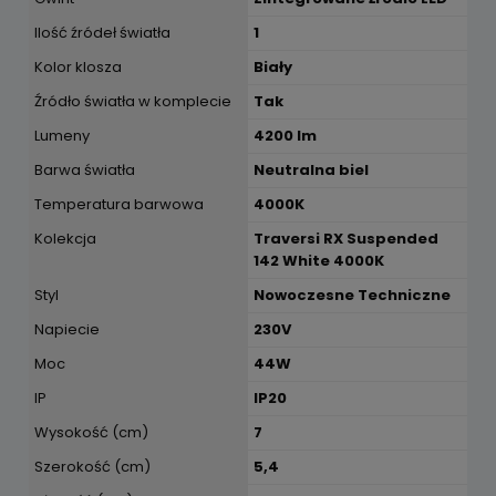
Ilość źródeł światła
1
Kolor klosza
Biały
Źródło światła w komplecie
Tak
Lumeny
4200 lm
Barwa światła
Neutralna biel
Temperatura barwowa
4000K
Kolekcja
Traversi RX Suspended
142 White 4000K
Styl
Nowoczesne Techniczne
Napiecie
230V
Moc
44W
IP
IP20
Wysokość (cm)
7
Szerokość (cm)
5,4