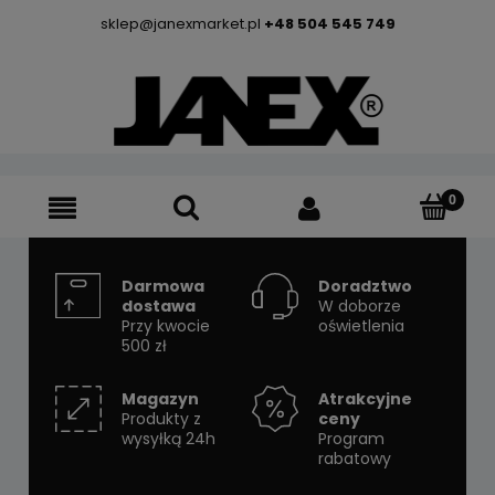
sklep@janexmarket.pl
+48 504 545 749
Darmowa
Doradztwo
dostawa
W doborze
Przy kwocie
oświetlenia
500 zł
Magazyn
Atrakcyjne
Produkty z
ceny
wysyłką 24h
Program
rabatowy