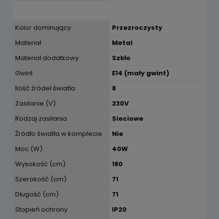
Kolor dominujący
Przezroczysty
Materiał
Metal
Materiał dodatkowy
Szkło
Gwint
E14 (mały gwint)
Ilość źródeł światła
8
Zasilanie (V)
230V
Rodzaj zasilania
Sieciowe
Źródło światła w komplecie
Nie
Moc (W)
40W
Wysokość (cm)
180
Szerokość (cm)
71
Długość (cm)
71
Stopień ochrony
IP20