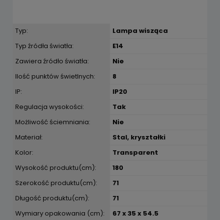
Typ:
Lampa wisząca
Typ źródła światła:
E14
Zawiera źródło światła:
Nie
Ilość punktów świetlnych:
8
IP:
IP20
Regulacja wysokości:
Tak
Możliwość ściemniania:
Nie
Materiał:
Stal, kryształki
Kolor:
Transparent
Wysokość produktu(cm):
180
Szerokość produktu(cm):
71
Długość produktu(cm):
71
Wymiary opakowania (cm):
67 x 35 x 54.5