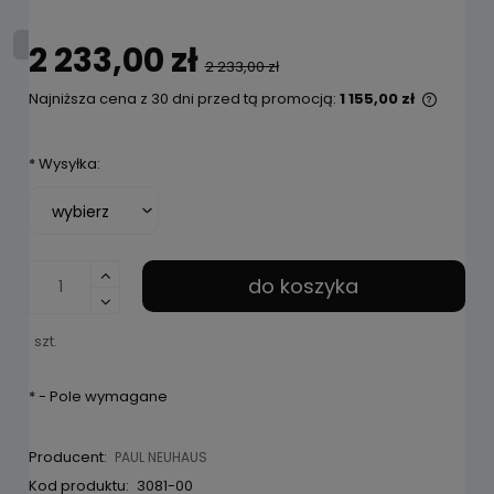
2 233,00 zł
2 233,00 zł
Najniższa cena z 30 dni przed tą promocją:
1 155,00 zł
Jeżeli
niż 30 
*
Wysyłka:
cena o
pojawi
do koszyka
szt.
*
- Pole wymagane
Producent:
PAUL NEUHAUS
Kod produktu:
3081-00