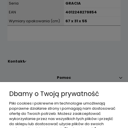
Seria
GRACIA
EAN
4012248279854
Wymiary opakowania (cm)
67 x 31 x 55
Kontakt
Pomoc
Dbamy o Twoją prywatność
Moje konto
Pliki cookies i pokrewne im technologie umożliwiają
poprawne działanie strony i pomagają nam dostosować
Płatności i dostawa
ofertę do Twoich potrzeb. Możesz zaakceptować
wykorzystanie przez nas wszystkich tych plików i przejść
do sklepu lub dostosować użycie plików do swoich
Informacje