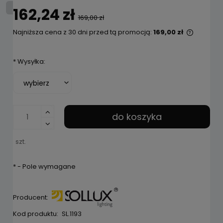
162,24 zł
169,00 zł
Najniższa cena z 30 dni przed tą promocją:
169,00 zł
Jeżeli 
niż 30 d
*
Wysyłka:
cena od
pojawił 
do koszyka
szt.
*
- Pole wymagane
Producent:
Kod produktu:
SL.1193