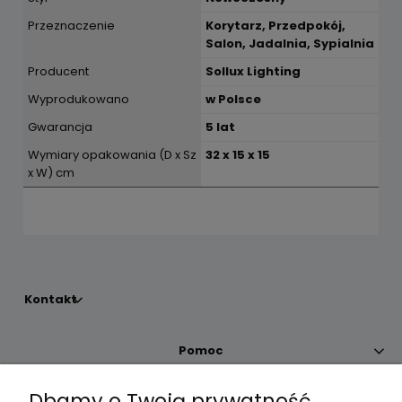
Przeznaczenie
Korytarz, Przedpokój,
Salon, Jadalnia, Sypialnia
Producent
Sollux Lighting
Wyprodukowano
w Polsce
Gwarancja
5 lat
Wymiary opakowania (D x Sz
32 x 15 x 15
x W) cm
Kontakt
Pomoc
Dbamy o Twoją prywatność