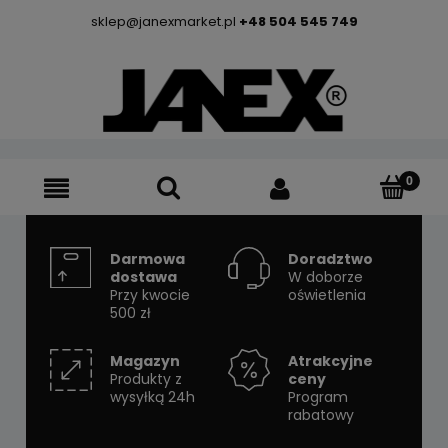
sklep@janexmarket.pl
+48 504 545 749
Darmowa
Doradztwo
dostawa
W doborze
Przy kwocie
oświetlenia
500 zł
Magazyn
Atrakcyjne
Produkty z
ceny
wysyłką 24h
Program
rabatowy