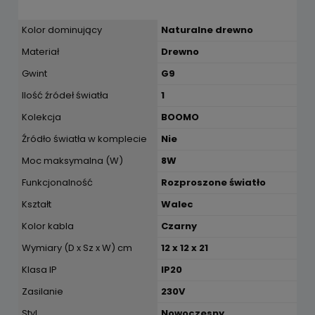
Kolor dominujący
Naturalne drewno
Materiał
Drewno
Gwint
G9
Ilość źródeł światła
1
Kolekcja
BOOMO
Źródło światła w komplecie
Nie
Moc maksymalna (W)
8W
Funkcjonalność
Rozproszone światło
Kształt
Walec
Kolor kabla
Czarny
Wymiary (D x Sz x W) cm
12 x 12 x 21
Klasa IP
IP20
Zasilanie
230V
Styl
Nowoczesny