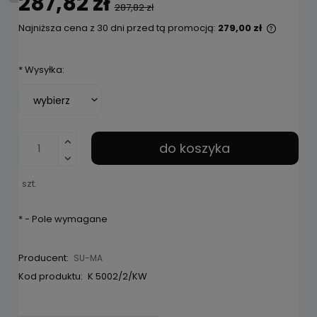
287,82 zł
287,82 zł
Najniższa cena z 30 dni przed tą promocją:
279,00 zł
Jeżeli 
niż 30 d
*
Wysyłka:
cena od
pojawił
do koszyka
szt.
*
- Pole wymagane
Producent:
SU-MA
Kod produktu:
K 5002/2/KW