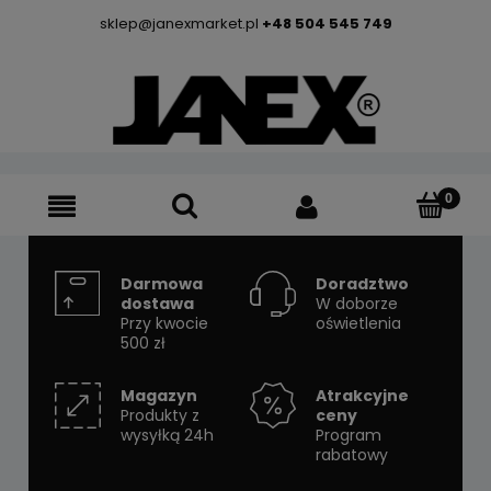
sklep@janexmarket.pl
+48 504 545 749
Darmowa
Doradztwo
dostawa
W doborze
Przy kwocie
oświetlenia
500 zł
Magazyn
Atrakcyjne
Produkty z
ceny
wysyłką 24h
Program
rabatowy