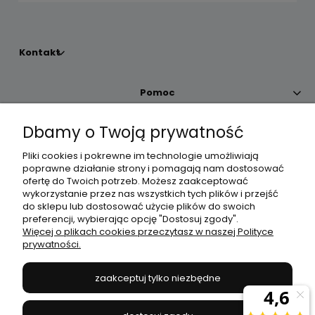
Kontakt
Pomoc
Dbamy o Twoją prywatność
Moje konto
Pliki cookies i pokrewne im technologie umożliwiają
poprawne działanie strony i pomagają nam dostosować
Płatności i dostawa
ofertę do Twoich potrzeb. Możesz zaakceptować
wykorzystanie przez nas wszystkich tych plików i przejść
do sklepu lub dostosować użycie plików do swoich
Informacje
preferencji, wybierając opcję "Dostosuj zgody".
Więcej o plikach cookies przeczytasz w naszej Polityce
prywatności.
O nas
zaakceptuj tylko niezbędne
JANEX
// ul. Przemysłowa 11a, 75-216 Koszalin //
NIP
669-050-03-43