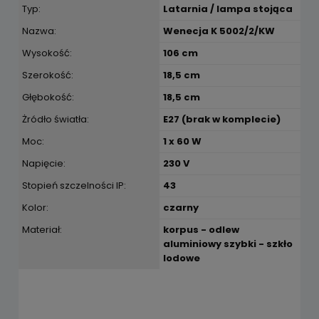
Typ:
Latarnia / lampa stojąca
Nazwa:
Wenecja K 5002/2/KW
Wysokość:
106 cm
Szerokość:
18,5 cm
Głębokość:
18,5 cm
Żródło światła:
E27 (brak w komplecie)
Moc:
1 x 60 W
Napięcie:
230 V
Stopień szczelności IP:
43
Kolor:
czarny
Materiał:
korpus - odlew
aluminiowy szybki - szkło
lodowe