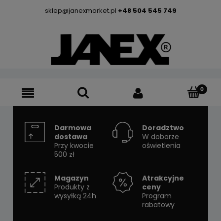
sklep@janexmarket.pl
+48 504 545 749
Darmowa
Doradztwo
dostawa
W doborze
Przy kwocie
oświetlenia
500 zł
Magazyn
Atrakcyjne
Produkty z
ceny
wysyłką 24h
Program
rabatowy