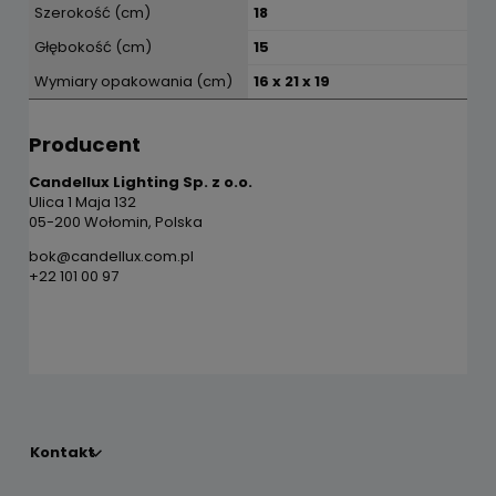
Szerokość (cm)
18
Głębokość (cm)
15
Wymiary opakowania (cm)
16 x 21 x 19
Producent
Candellux Lighting Sp. z o.o.
Ulica 1 Maja 132
05-200 Wołomin, Polska
bok@candellux.com.pl
+22 101 00 97
Kontakt