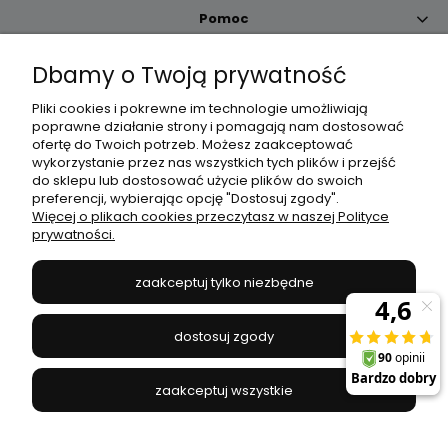
Pomoc
Dbamy o Twoją prywatność
Moje konto
Pliki cookies i pokrewne im technologie umożliwiają
poprawne działanie strony i pomagają nam dostosować
Płatności i dostawa
ofertę do Twoich potrzeb. Możesz zaakceptować
wykorzystanie przez nas wszystkich tych plików i przejść
do sklepu lub dostosować użycie plików do swoich
Informacje
preferencji, wybierając opcję "Dostosuj zgody".
Więcej o plikach cookies przeczytasz w naszej Polityce
prywatności.
O nas
zaakceptuj tylko niezbędne
JANEX
// ul. Przemysłowa 11a, 75-216 Koszalin //
NIP
669-050-03-43
dostosuj zgody
//
Tel.:
504 545 749
//
E-mail:
sklep@janexmarket.pl
zaakceptuj wszystkie