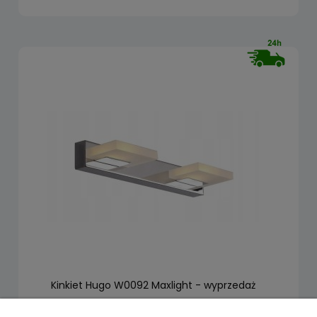
Kinkiet Hugo W0092 Maxlight - wyprzedaż