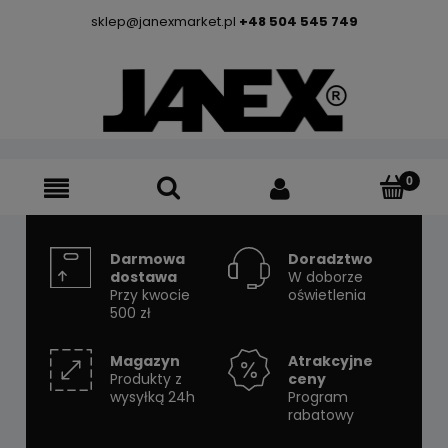
sklep@janexmarket.pl
+48 504 545 749
Darmowa
Doradztwo
dostawa
W doborze
Przy kwocie
oświetlenia
500 zł
Magazyn
Atrakcyjne
Produkty z
ceny
wysyłką 24h
Program
rabatowy