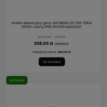
Kinkiet elewacyjny góra-dół BADIA LED 12W 331LM
3000K czarny IP65 W0469 MAXLIGHT
MAXLIGHT - W0469
208,00 zł
260,00 zł
Najniższa cena:
260,00 zł
do koszyka
promocja