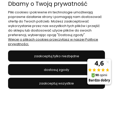
Dbamy o Twoją prywatność
MAXLIGHT - MAXW0092
393,00 zł
Pliki cookies i pokrewne im technologie umożliwiają
poprawne działanie strony i pomagają nam dostosować
ofertę do Twoich potrzeb. Możesz zaakceptować
do koszyka
wykorzystanie przez nas wszystkich tych plików i przejść
do sklepu lub dostosować użycie plików do swoich
preferencji, wybierając opcję "Dostosuj zgody".
Więcej o plikach cookies przeczytasz w naszej Polityce
prywatności.
promocja
zaakceptuj tylko niezbędne
dostosuj zgody
zaakceptuj wszystkie