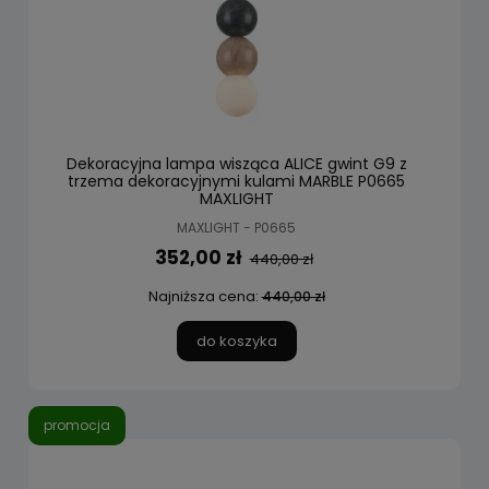
Dekoracyjna lampa wisząca ALICE gwint G9 z
trzema dekoracyjnymi kulami MARBLE P0665
MAXLIGHT
MAXLIGHT - P0665
352,00 zł
440,00 zł
Najniższa cena:
440,00 zł
do koszyka
promocja