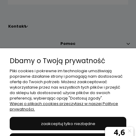
Kontakt
Pomoc
Dbamy o Twoją prywatność
Moje konto
Pliki cookies i pokrewne im technologie umożliwiają
poprawne działanie strony i pomagają nam dostosować
Płatności i dostawa
ofertę do Twoich potrzeb. Możesz zaakceptować
wykorzystanie przez nas wszystkich tych plików i przejść
do sklepu lub dostosować użycie plików do swoich
Informacje
preferencji, wybierając opcję "Dostosuj zgody".
Więcej o plikach cookies przeczytasz w naszej Polityce
prywatności.
O nas
zaakceptuj tylko niezbędne