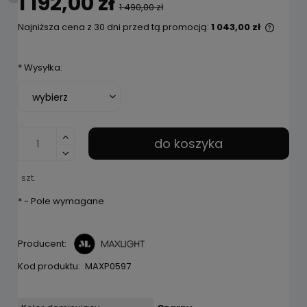
1 192,00 zł
1 490,00 zł
Najniższa cena z 30 dni przed tą promocją:
1 043,00 zł
Jeżeli
niż 30
*
Wysyłka:
cena 
pojawi
do koszyka
szt.
*
- Pole wymagane
Producent:
Kod produktu:
MAXP0597