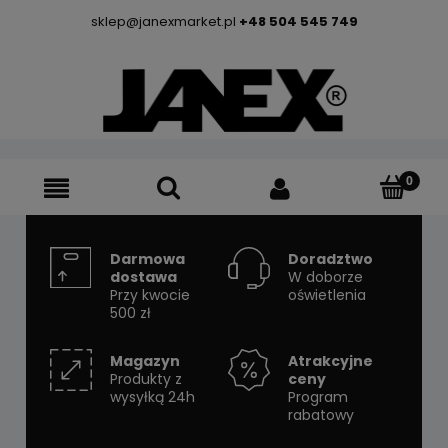
sklep@janexmarket.pl
+48 504 545 749
Darmowa
Doradztwo
dostawa
W doborze
Przy kwocie
oświetlenia
500 zł
Magazyn
Atrakcyjne
Produkty z
ceny
wysyłką 24h
Program
rabatowy