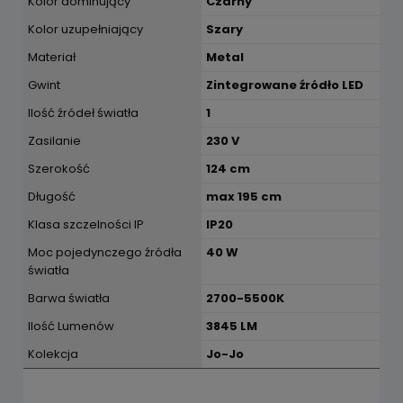
Kolor dominujący
Czarny
Kolor uzupełniający
Szary
Materiał
Metal
Gwint
Zintegrowane źródło LED
Ilość źródeł światła
1
Zasilanie
230 V
Szerokość
124 cm
Długość
max 195 cm
Klasa szczelności IP
IP20
Moc pojedynczego źródła
40 W
światła
Barwa światła
2700-5500K
Ilość Lumenów
3845 LM
Kolekcja
Jo-Jo