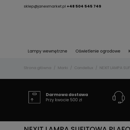
sklep@janexmarket.pl
+48 504 545 749
Lampy wewnętrzne
Oświetlenie ogrodowe
Strona główna
Marki
Candellux
NEXIT LAMPA SU
Darmowa dostawa
Przy kwocie 500 zł
NEXIT LAMPA SUFITOWA PLAFO