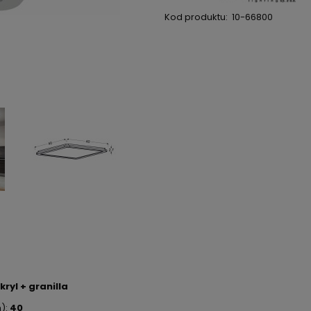
Kod produktu:
10-66800
ryl + granilla
m):
40