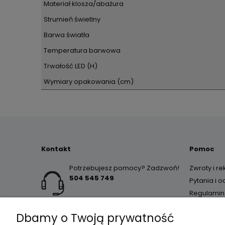
Materiał klosza/abażura
Strumień świetlny
Barwa światła
Temperatura barwowa
Trwałość LED (H)
Wymiary opakowania (cm)
Kontakt
Pomoc
Potrzebujesz pomocy? Zadzwoń!
Zwroty i r
504 545 749
Pytania i 
Regulamin
Dbamy o Twoją prywatność