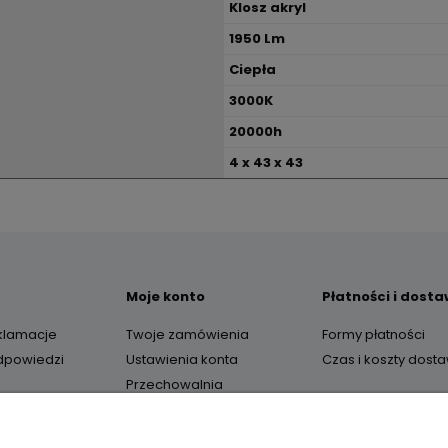
Klosz akryl
1950 Lm
Ciepła
3000K
20000h
4 x 43 x 43
Moje konto
Płatności i dost
eklamacje
Twoje zamówienia
Formy płatności
odpowiedzi
Ustawienia konta
Czas i koszty dost
Przechowalnia
O nas
Kontakt i dane firm