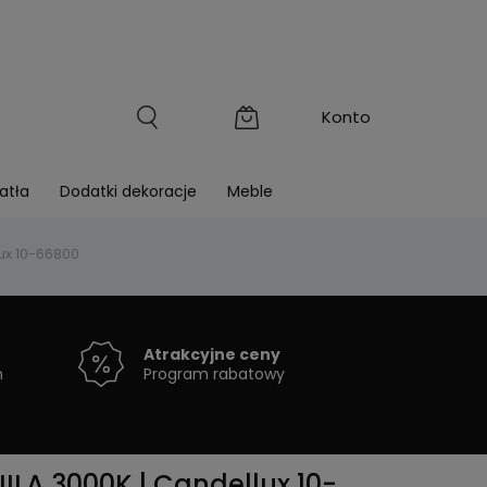
atła
Dodatki dekoracje
Meble
ux 10-66800
Atrakcyjne ceny
h
Program rabatowy
A 3000K | Candellux 10-