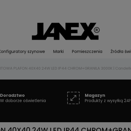
Konfiguratory szynowe
Marki
Pomieszczenia
Źródła świ
FITOWA PLAFON 40X40 24W LED IP44 CHROM+GRANILA 3000K | Candell
Doradztwo
Magazyn
W doborze oświetlenia
Produkty z wysyłką 24
N 40X40 24W LED IP44 CHROM+GRANIL