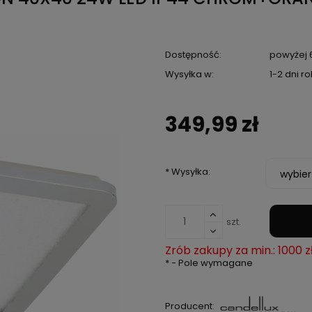
Dostępność:
powyżej 6
Wysyłka w:
1-2 dni r
349,99 zł
*
Wysyłka:
szt.
Zrób zakupy za min.: 1000 z
*
- Pole wymagane
Producent: