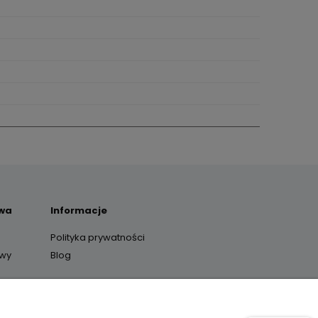
awa
Informacje
Polityka prywatności
awy
Blog
y