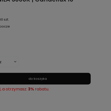
0 szt.
obocze
do koszyka
ł, a otrzymasz:
3%
rabatu.