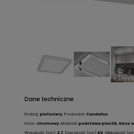
Dane techniczne
Rodzaj:
plafoniery
, Producent:
Candellux
Kolor:
chromowy
, Materiał:
podstawa plastik, klosz ak
Wysokość (cm):
2,7
, Szerokość (cm):
40
, Głębokość (c