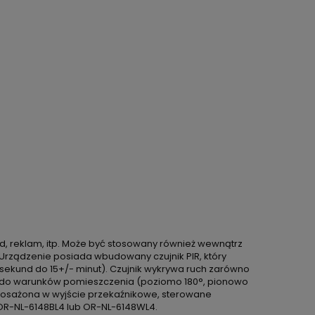
d, reklam, itp. Może być stosowany również wewnątrz
 Urządzenie posiada wbudowany czujnik PIR, który
- sekund do 15+/- minut). Czujnik wykrywa ruch zarówno
a do warunków pomieszczenia (poziomo 180°, pionowo
yposażona w wyjście przekaźnikowe, sterowane
OR-NL-6148BL4 lub OR-NL-6148WL4.