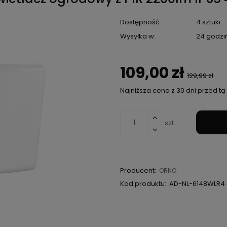
Dostępność:
4 sztuki
Wysyłka w:
24 godzi
109,00 zł
129,99 zł
Najniższa cena z 30 dni przed t
Jeżeli produkt jes
niż 30 dni, wyświetl
szt.
cena od momentu, 
pojawił się w sprze
Producent:
ORNO
Kod produktu:
AD-NL-6148WLR4