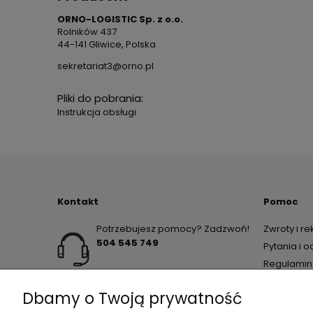
ORNO-LOGISTIC Sp. z o.o.
Rolników 437
44-141 Gliwice, Polska
sekretariat3@orno.pl
Pliki do pobrania:
Instrukcja obsługi
Kontakt
Pomoc
Potrzebujesz pomocy? Zadzwoń!
Zwroty i r
504 545 749
Pytania i 
Regulamin
Dbamy o Twoją prywatność