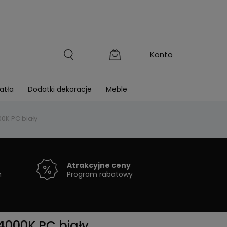
atła
Dodatki dekoracje
Meble
0K PC biały
Atrakcyjne ceny
h
Program rabatowy
4000K PC biały