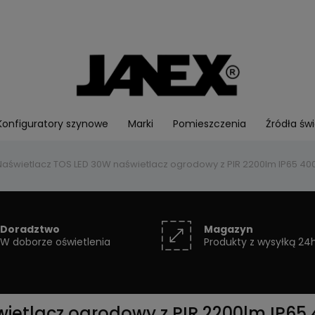
Konfiguratory szynowe
Marki
Pomieszczenia
Źródła świ
Naświetlacz TOS LED 30W naświetlacz ogrodowy z PIR 2200lm IP65 400
Doradztwo
Magazyn
W doborze oświetlenia
Produkty z wysyłką 24
ietlacz ogrodowy z PIR 2200lm IP65 