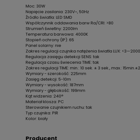
Moc: 30W
Napięcie zasilania: 230V~, 50Hz
Źródło światła: LED SMD
Współczynnik oddawania barw Ra/CRI: >80
Strumień świetlny: 2200lm
Temperatura barwowa: 4000K
Stopień ochrony (IP): 65
Panel solarny: nie
Zakres regulacji czujnika natężenia światła LUX: <3—2000
Regulacja zasięgu detekcji SENS: tak
Regulacja czasu świecenia TIME: tak
Zakres regulacji TIME: min.: 10 sek. ± 3 sek., max.: 15min.
Wymiary - szerokość: 225mm
Zasięg detekcji: 5-10m
Wymiary - wysokość: 187mm
Wymiary - głębokość: 199mm
Kąt widzenia: 240°
Materiał klosza: PC
Sterowanie czujnikiem ruchu: tak
Typ czujnika: PIR
Kolor: biały
Producent