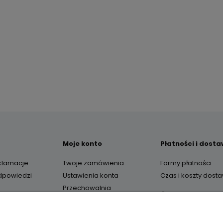
Moje konto
Płatności i dost
eklamacje
Twoje zamówienia
Formy płatności
odpowiedzi
Ustawienia konta
Czas i koszty dost
Przechowalnia
O nas
Kontakt i dane firm