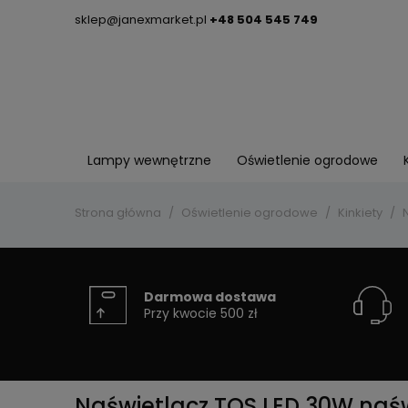
sklep@janexmarket.pl
+48 504 545 749
Lampy wewnętrzne
Oświetlenie ogrodowe
Strona główna
Oświetlenie ogrodowe
Kinkiety
Darmowa dostawa
Przy kwocie 500 zł
Naświetlacz TOS LED 30W naśw