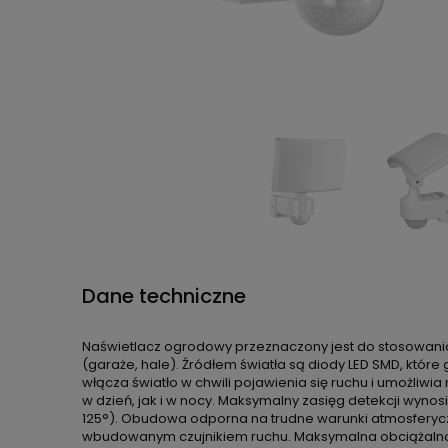
Dane techniczne
Naświetlacz ogrodowy przeznaczony jest do stosowania 
(garaże, hale). Źródłem światła są diody LED SMD, któ
włącza światło w chwili pojawienia się ruchu i umożliw
w dzień, jak i w nocy. Maksymalny zasięg detekcji w
125°). Obudowa odporna na trudne warunki atmosferycz
wbudowanym czujnikiem ruchu. Maksymalna obciążalnoś