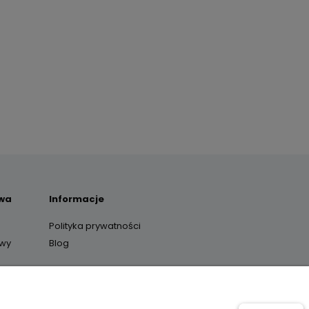
awa
Informacje
Polityka prywatności
awy
Blog
y