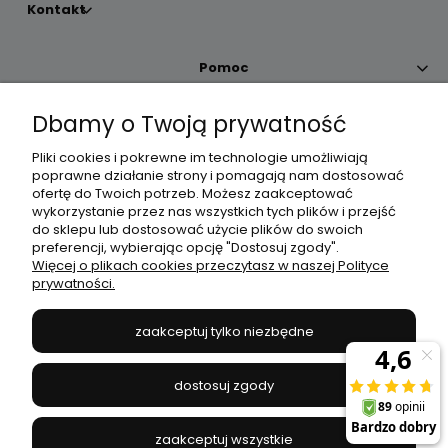
Kontakt
Pomoc
Dbamy o Twoją prywatność
Moje konto
Pliki cookies i pokrewne im technologie umożliwiają
poprawne działanie strony i pomagają nam dostosować
Płatności i dostawa
ofertę do Twoich potrzeb. Możesz zaakceptować
wykorzystanie przez nas wszystkich tych plików i przejść
do sklepu lub dostosować użycie plików do swoich
Informacje
preferencji, wybierając opcję "Dostosuj zgody".
Więcej o plikach cookies przeczytasz w naszej Polityce
prywatności.
O nas
zaakceptuj tylko niezbędne
JANEX
// ul. Przemysłowa 11a, 75-216 Koszalin //
NIP
669-050-03-43
dostosuj zgody
//
Tel.:
504 545 749
//
E-mail:
sklep@janexmarket.pl
zaakceptuj wszystkie