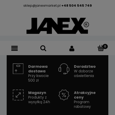
sklep@janexmarket.pl
+48 504 545 749
Darmowa
Doradztwo
dostawa
W doborze
Przy kwocie
oświetlenia
500 zł
Magazyn
Atrakcyjne
Produkty z
ceny
wysyłką 24h
Program
rabatowy