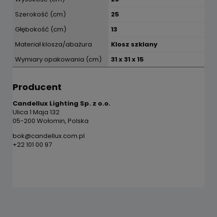
Szerokość (cm)
25
Głębokość (cm)
13
Materiał klosza/abażura
Klosz szklany
Wymiary opakowania (cm)
31 x 31 x 15
Producent
Candellux Lighting Sp. z o.o.
Ulica 1 Maja 132
05-200 Wołomin, Polska
bok@candellux.com.pl
+22 101 00 97