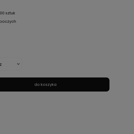
00 sztuk
roboczych
do koszyka