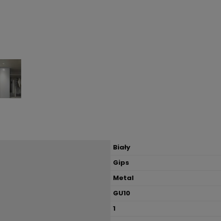
Biały
Gips
Metal
GU10
1