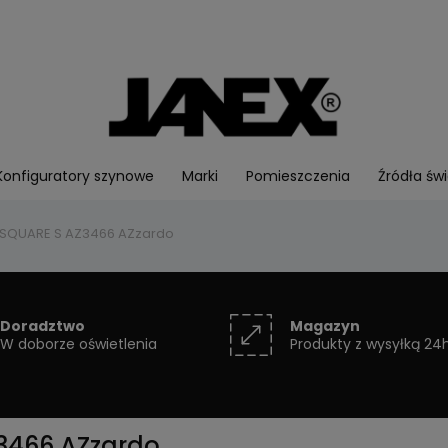
Konfiguratory szynowe
Marki
Pomieszczenia
Źródła świ
 SQUARE S AZ3466 AZzardo
Doradztwo
Magazyn
W doborze oświetlenia
Produkty z wysyłką 24
3466 AZzardo