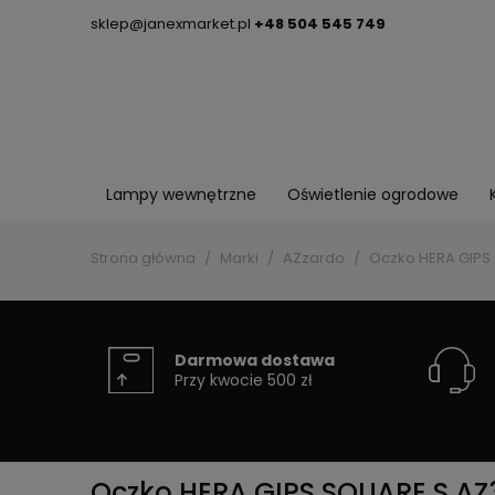
sklep@janexmarket.pl
+48 504 545 749
Lampy wewnętrzne
Oświetlenie ogrodowe
Strona główna
Marki
AZzardo
Oczko HERA GIPS
Darmowa dostawa
Przy kwocie 500 zł
Oczko HERA GIPS SQUARE S AZ