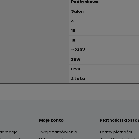
Podtynkowe
Salon
3
10
10
~ 230V
35W
IP20
2 Lata
Moje konto
Płatności i dost
eklamacje
Twoje zamówienia
Formy płatności