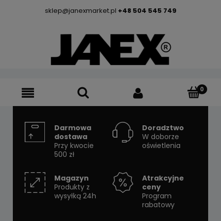
sklep@janexmarket.pl
+48 504 545 749
Darmowa
Doradztwo
dostawa
W doborze
Przy kwocie
oświetlenia
500 zł
Magazyn
Atrakcyjne
Produkty z
ceny
wysyłką 24h
Program
rabatowy