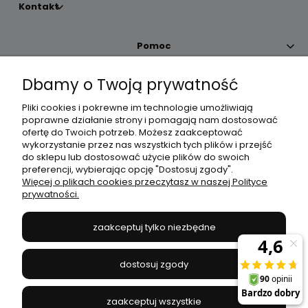
Kontakt
Pomoc
Dbamy o Twoją prywatność
Moje konto
Pliki cookies i pokrewne im technologie umożliwiają
poprawne działanie strony i pomagają nam dostosować
Płatności i dostawa
ofertę do Twoich potrzeb. Możesz zaakceptować
wykorzystanie przez nas wszystkich tych plików i przejść
do sklepu lub dostosować użycie plików do swoich
Informacje
preferencji, wybierając opcję "Dostosuj zgody".
Więcej o plikach cookies przeczytasz w naszej Polityce
prywatności.
O nas
zaakceptuj tylko niezbędne
JANEX
// ul. Przemysłowa 11a, 75-216 Koszalin //
NIP
669-050-03-43
dostosuj zgody
//
Tel.:
504 545 749
//
E-mail:
sklep@janexmarket.pl
zaakceptuj wszystkie