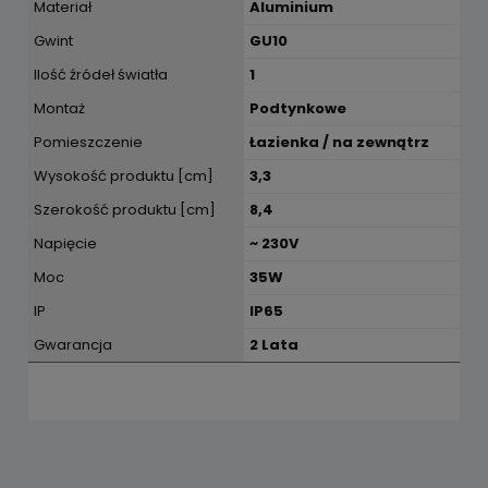
Materiał
Aluminium
Gwint
GU10
Ilość źródeł światła
1
Montaż
Podtynkowe
Pomieszczenie
Łazienka / na zewnątrz
Wysokość produktu [cm]
3,3
Szerokość produktu [cm]
8,4
Napięcie
~ 230V
Moc
35W
IP
IP65
Gwarancja
2 Lata