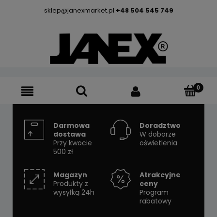
sklep@janexmarket.pl
+48 504 545 749
Darmowa
Doradztwo
dostawa
W doborze
Przy kwocie
oświetlenia
500 zł
Magazyn
Atrakcyjne
Produkty z
ceny
wysyłką 24h
Program
rabatowy