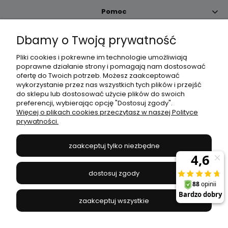
Pomoc
Dbamy o Twoją prywatność
Moje konto
Pliki cookies i pokrewne im technologie umożliwiają
poprawne działanie strony i pomagają nam dostosować
Płatności i dostawa
ofertę do Twoich potrzeb. Możesz zaakceptować
wykorzystanie przez nas wszystkich tych plików i przejść
do sklepu lub dostosować użycie plików do swoich
Informacje
preferencji, wybierając opcję "Dostosuj zgody".
Więcej o plikach cookies przeczytasz w naszej Polityce
prywatności.
O nas
zaakceptuj tylko niezbędne
JANEX
// ul. Przemysłowa 11a, 75-216 Koszalin //
NIP
669-050-03-43
dostosuj zgody
//
Tel.:
504 545 749
//
E-mail:
sklep@janexmarket.pl
zaakceptuj wszystkie