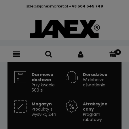
sklep@janexmarket.pl
+48 504 545 749
Darmowa
Doradztwo
dostawa
W doborze
Przy kwocie
oświetlenia
500 zł
Magazyn
Atrakcyjne
Produkty z
ceny
wysyłką 24h
Program
rabatowy