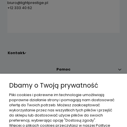
biuro@lightprestige.pl
+12 333 40 62
Kontakt
Pomoc
Dbamy o Twoją prywatność
Moje konto
Pliki cookies i pokrewne im technologie umożliwiają
poprawne działanie strony i pomagają nam dostosować
Płatności i dostawa
ofertę do Twoich potrzeb. Możesz zaakceptować
wykorzystanie przez nas wszystkich tych plików i przejść
do sklepu lub dostosować użycie plików do swoich
Informacje
preferencji, wybierając opcję "Dostosuj zgody".
Więcej o plikach cookies przeczytasz w naszej Polityce