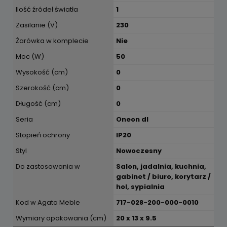
Ilość źródeł światła
1
Zasilanie (V)
230
Żarówka w komplecie
Nie
Moc (W)
50
Wysokość (cm)
0
Szerokość (cm)
0
Długość (cm)
0
Seria
Oneon dl
Stopień ochrony
IP20
Styl
Nowoczesny
Do zastosowania w
Salon, jadalnia, kuchnia,
gabinet / biuro, korytarz /
hol, sypialnia
Kod w Agata Meble
717-028-200-000-0010
Wymiary opakowania (cm)
20 x 13 x 9.5