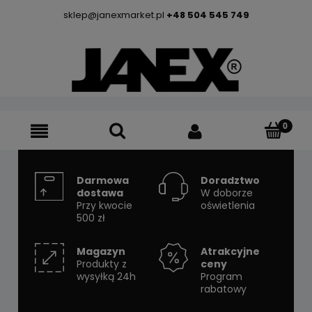
sklep@janexmarket.pl
+48 504 545 749
Darmowa
Doradztwo
dostawa
W doborze
Przy kwocie
oświetlenia
500 zł
Magazyn
Atrakcyjne
Produkty z
ceny
wysyłką 24h
Program
rabatowy