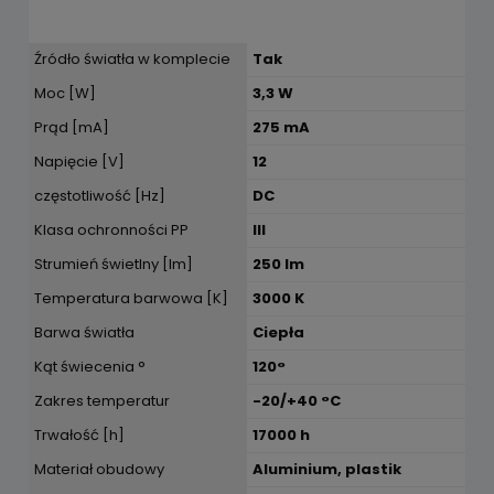
Źródło światła w komplecie
Tak
Moc [W]
3,3 W
Prąd [mA]
275 mA
Napięcie [V]
12
częstotliwość [Hz]
DC
Klasa ochronności PP
III
Strumień świetlny [lm]
250 lm
Temperatura barwowa [K]
3000 K
Barwa światła
Ciepła
Kąt świecenia °
120°
Zakres temperatur
-20/+40 °C
Trwałość [h]
17000 h
Materiał obudowy
Aluminium, plastik