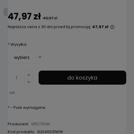
47,97 zł
48,97 zł
Najniższa cena z 30 dni przed tą promocją:
47,97 zł
Jeżeli p
niż 30 dn
*
Wysyłka:
cena od 
pojawił s
do koszyka
szt.
*
- Pole wymagane
Producent:
SPECTRUM
Kod produktu:
SLI040031WW