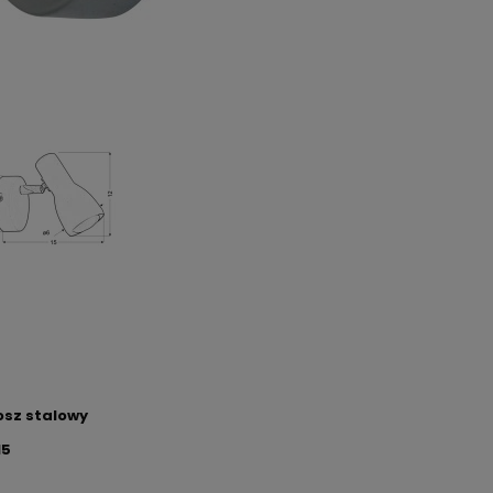
osz stalowy
15