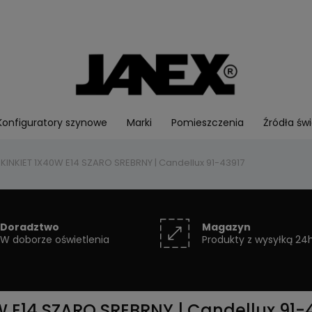
Konfiguratory szynowe
Marki
Pomieszczenia
Źródła świ
INKIET 1X40W E14 SZARO SREBRNY | Candellux 91-43917
Doradztwo
Magazyn
W doborze oświetlenia
Produkty z wysyłką 24
 E14 SZARO SREBRNY | Candellux 91-