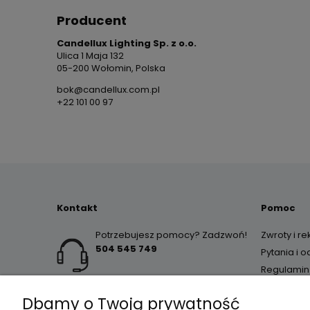
Producent
Candellux Lighting Sp. z o.o.
Ulica 1 Maja 132
05-200 Wołomin, Polska
bok@candellux.com.pl
+22 101 00 97
Kontakt
Pomoc
Potrzebujesz pomocy? Zadzwoń!
Zwroty i r
504 545 749
Pytania i 
Regulamin
Dbamy o Twoją prywatność