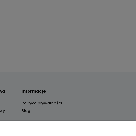
awa
Informacje
Polityka prywatności
awy
Blog
y