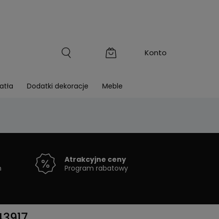
atła
Dodatki dekoracje
Meble
Atrakcyjne ceny
h
Program rabatowy
43917