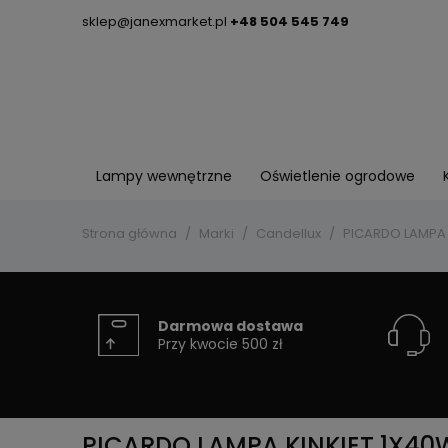
sklep@janexmarket.pl
+48 504 545 749
Lampy wewnętrzne
Oświetlenie ogrodowe
Strona główna
Marki
Candellux
PICARDO LAMPA K
Darmowa dostawa
Przy kwocie 500 zł
PICARDO LAMPA KINKIET 1X40W