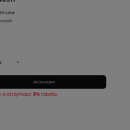
00 sztuk
boczych
do koszyka
ł, a otrzymasz:
3%
rabatu.