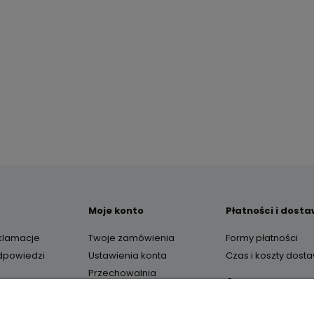
Moje konto
Płatności i dost
eklamacje
Twoje zamówienia
Formy płatności
odpowiedzi
Ustawienia konta
Czas i koszty dost
Przechowalnia
O nas
Kontakt i dane firm