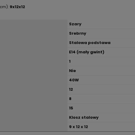
(cm):
9x12x12
Szary
Srebrny
Stalowa podstawa
E14 (mały gwint)
1
Nie
40W
12
8
15
Klosz stalowy
9 x 12 x 12