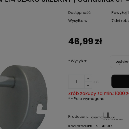
Dostępność:
Powyżej 1
Wysyłka w:
7 dni ro
46,99 zł
*
Wysyłka:
szt.
Zrób zakupy za min.: 1000 z
*
- Pole wymagane
Producent:
Kod produktu:
91-43917