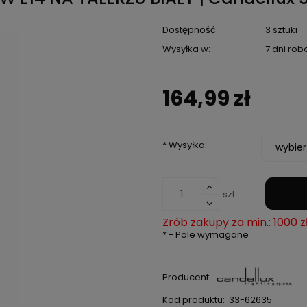
Dostępność:
3 sztuki
Wysyłka w:
7 dni ro
164,99 zł
*
Wysyłka:
szt.
Zrób zakupy za min.: 1000 z
*
- Pole wymagane
Producent:
Kod produktu:
33-62635