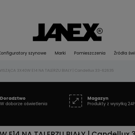
Konfiguratory szynowe
Marki
Pomieszczenia
Źródła świ
ISZĄCA 3X40W E14 NA TALERZU BIAŁY | Candellux 33-62635
Doradztwo
Magazyn
W doborze oświetlenia
Produkty z wysyłką 24
E14 NA TALERZU BIAŁY | Candellux 