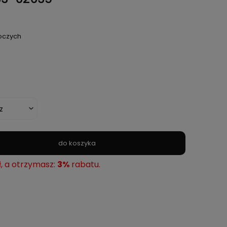
boczych
do koszyka
ł, a otrzymasz:
3%
rabatu.