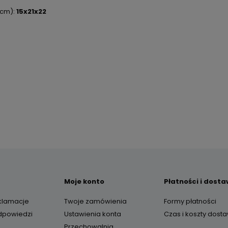
(cm):
15x21x22
Moje konto
Płatności i dost
eklamacje
Twoje zamówienia
Formy płatności
odpowiedzi
Ustawienia konta
Czas i koszty dost
Przechowalnia