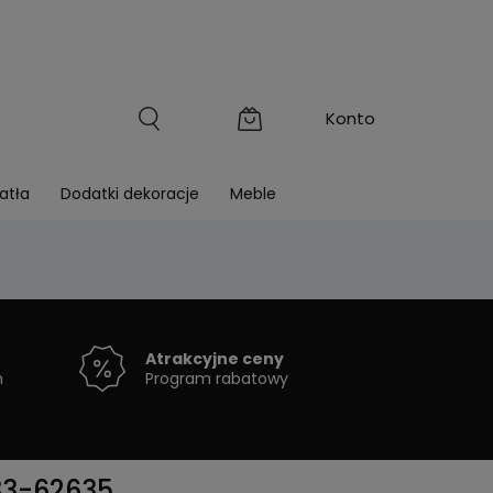
atła
Dodatki dekoracje
Meble
Atrakcyjne ceny
h
Program rabatowy
33-62635