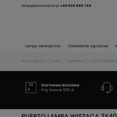
sklep@janexmarket.pl
+48 504 545 749
Lampy wewnętrzne
Oświetlenie ogrodowe
Strona główna
Marki
Candellux
PUERTO LAMPA W
Darmowa dostawa
Przy kwocie 500 zł
PUERTO LAMPA WISZĄCA 3X40W 