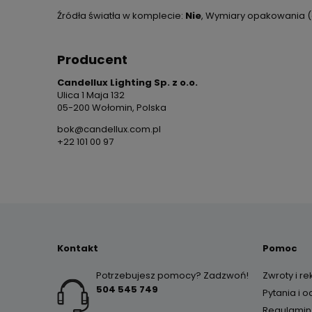
Źródła światła w komplecie:
Nie
, Wymiary opakowania 
Producent
Candellux Lighting Sp. z o.o.
Ulica 1 Maja 132
05-200 Wołomin, Polska
bok@candellux.com.pl
+22 101 00 97
Kontakt
Pomoc
Potrzebujesz pomocy? Zadzwoń!
Zwroty i r
504 545 749
Pytania i 
Regulamin