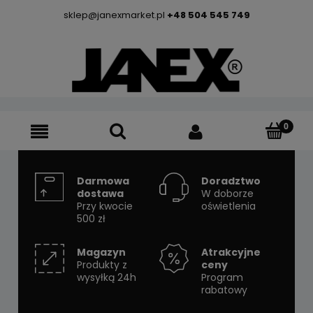
sklep@janexmarket.pl
+48 504 545 749
Darmowa
Doradztwo
dostawa
W doborze
Przy kwocie
oświetlenia
500 zł
Magazyn
Atrakcyjne
Produkty z
ceny
wysyłką 24h
Program
rabatowy