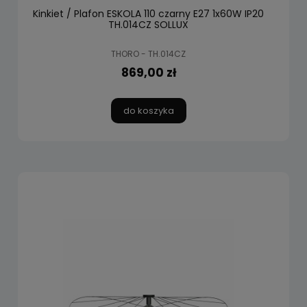
Kinkiet / Plafon ESKOLA 110 czarny E27 1x60W IP20
TH.014CZ SOLLUX
THORO - TH.014CZ
869,00 zł
do koszyka