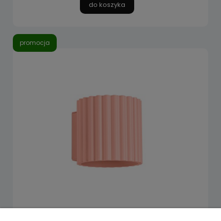
do koszyka
promocja
Kinkiet AURA brzoskwiniowy G9 SL.1826 Sollux