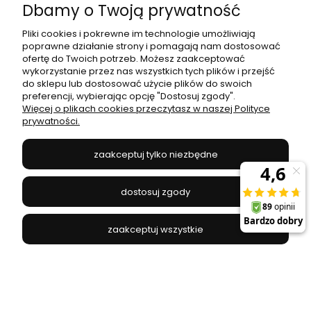
Lighting
Dbamy o Twoją prywatność
SOLLUX LIGHTING - SL.1826
Pliki cookies i pokrewne im technologie umożliwiają
poprawne działanie strony i pomagają nam dostosować
143,04 zł
149,00 zł
ofertę do Twoich potrzeb. Możesz zaakceptować
wykorzystanie przez nas wszystkich tych plików i przejść
Najniższa cena:
143,04 zł
do sklepu lub dostosować użycie plików do swoich
preferencji, wybierając opcję "Dostosuj zgody".
do koszyka
Więcej o plikach cookies przeczytasz w naszej Polityce
prywatności.
zaakceptuj tylko niezbędne
promocja
dostosuj zgody
zaakceptuj wszystkie