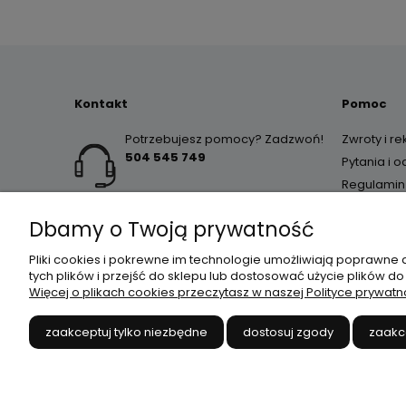
Kontakt
Pomoc
Potrzebujesz pomocy? Zadzwoń!
Zwroty i r
504 545 749
Pytania i 
Regulamin
Dbamy o Twoją prywatność
Pliki cookies i pokrewne im technologie umożliwiają poprawne
tych plików i przejść do sklepu lub dostosować użycie plików do
Więcej o plikach cookies przeczytasz w naszej Polityce prywatn
JANEX
// ul. Przemysłowa 
zaakceptuj tylko niezbędne
dostosuj zgody
zaakc