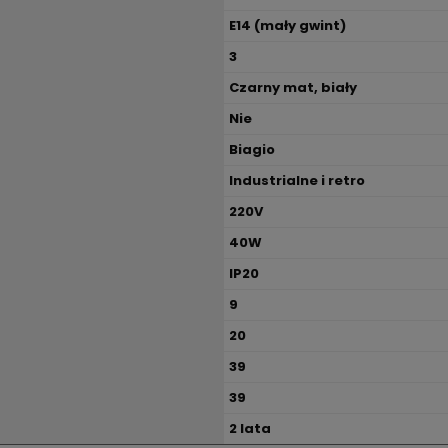
E14 (mały gwint)
3
Czarny mat, biały
Nie
Biagio
Industrialne i retro
220V
40W
IP20
9
20
39
39
2 lata