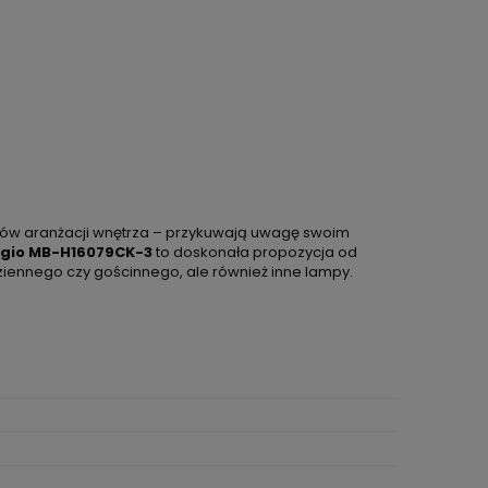
tów aranżacji wnętrza – przykuwają uwagę swoim
agio MB-H16079CK-3
to doskonała propozycja od
 dziennego czy gościnnego, ale również inne lampy.