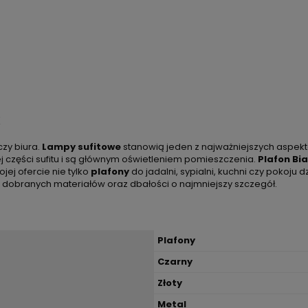
zy biura.
Lampy sufitowe
stanowią jeden z najważniejszych aspek
j części sufitu i są głównym oświetleniem pomieszczenia.
Plafon Bi
jej ofercie nie tylko
plafony
do jadalni, sypialni, kuchni czy pokoju
e dobranych materiałów oraz dbałości o najmniejszy szczegół.
Plafony
Czarny
Złoty
Metal