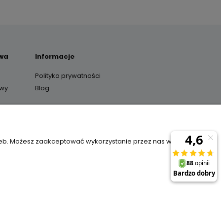
awa
Informacje
Polityka prywatności
awy
Blog
y
zeb. Możesz zaakceptować wykorzystanie przez nas wszystkich
il:
sklep@janexmarket.pl