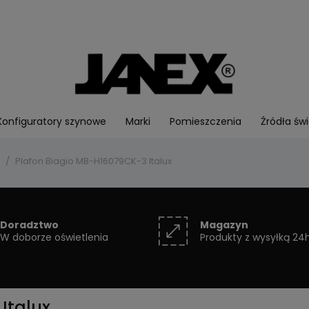
Konfiguratory szynowe
Marki
Pomieszczenia
Źródła świ
Plafon Biagio MB-H16079CK-3 Italux
Doradztwo
Magazyn
W doborze oświetlenia
Produkty z wysyłką 24
Italux