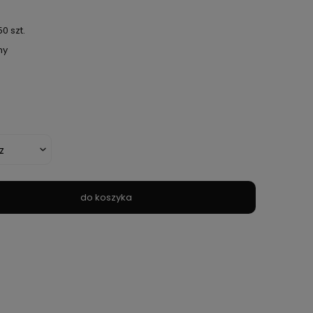
0 szt.
ny
do koszyka