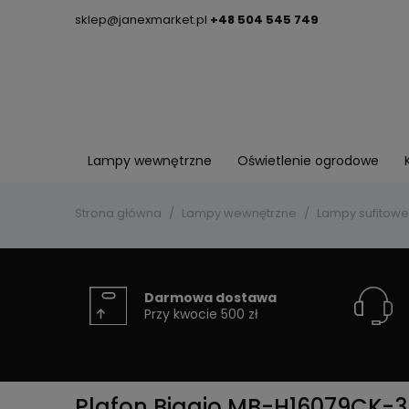
sklep@janexmarket.pl
+48 504 545 749
Lampy wewnętrzne
Oświetlenie ogrodowe
Strona główna
Lampy wewnętrzne
Lampy sufitowe
Darmowa dostawa
Przy kwocie 500 zł
Plafon Biagio MB-H16079CK-3 