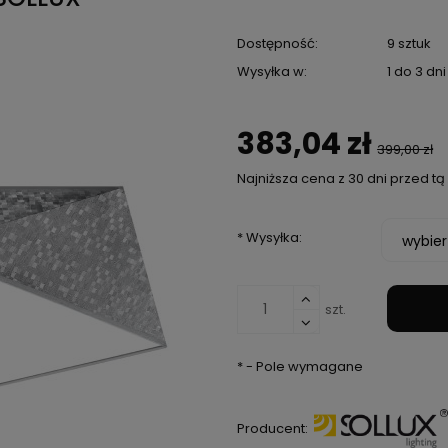
Dostępność:
9 sztuk
Wysyłka w:
1 do 3 dn
383,04 zł
399,00 zł
Najniższa cena z 30 dni przed t
Jeżeli produkt je
*
Wysyłka:
niż 30 dni, wyświe
cena od momentu,
pojawił się w spr
szt.
*
- Pole wymagane
Producent: