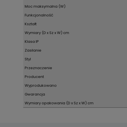
Moc maksymalna (W)
Funkcjonalność
Kształt
Wymiary (D x Sz x W) cm
Klasa IP
Zasilanie
Styl
Przeznaczenie
Producent
Wyprodukowano
Gwarancja
Wymiary opakowania (D x Sz x W) cm