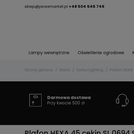
sklep@janexmarket.pl
+48 504 545 749
Lampy wewnętrzne
Oświetlenie ogrodowe
Strona główna
Marki
Sollux Lighting
Plafon HEXA 
Darmowa dostawa
Przy kwocie 500 zł
Plafon HEXA 45 cekin SL.0694