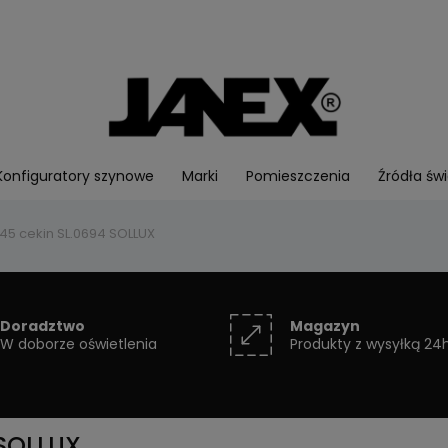
Konfiguratory szynowe
Marki
Pomieszczenia
Źródła świ
45 cekin SL.0694 SOLLUX
Doradztwo
Magazyn
W doborze oświetlenia
Produkty z wysyłką 24
 SOLLUX