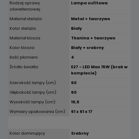
Rodzaj oprawy
Lampa sufitowa
oświetleniowej:
Materiał stelaża:
Metal + tworzywo
Kolor stelaża:
Biały
Materiał klosza:
Tkanina + tworzywo
Kolor klosza:
Biały + srebrny
Ilość płomieni:
4
Źródło światła:
E27 - LED Max 15W (brak w
komplecie)
Szerokość lampy (cm):
60
Głębokość lampy (cm):
60
Wysokość lampy (cm):
16,5
Wymiary opakowania (cm):
61 x 61 x 17
Kolor dominujący
Srebrny