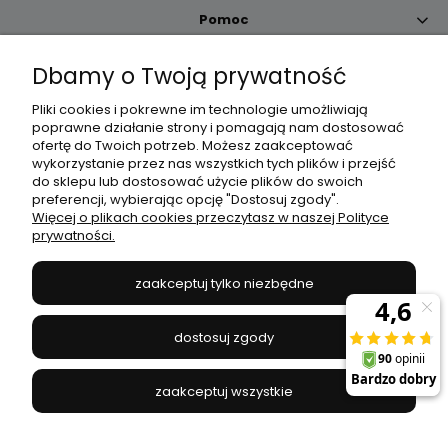
Pomoc
Dbamy o Twoją prywatność
Moje konto
Pliki cookies i pokrewne im technologie umożliwiają
poprawne działanie strony i pomagają nam dostosować
Płatności i dostawa
ofertę do Twoich potrzeb. Możesz zaakceptować
wykorzystanie przez nas wszystkich tych plików i przejść
do sklepu lub dostosować użycie plików do swoich
Informacje
preferencji, wybierając opcję "Dostosuj zgody".
Więcej o plikach cookies przeczytasz w naszej Polityce
prywatności.
O nas
zaakceptuj tylko niezbędne
JANEX
// ul. Przemysłowa 11a, 75-216 Koszalin //
NIP
669-050-03-43
dostosuj zgody
//
Tel.:
504 545 749
//
E-mail:
sklep@janexmarket.pl
zaakceptuj wszystkie