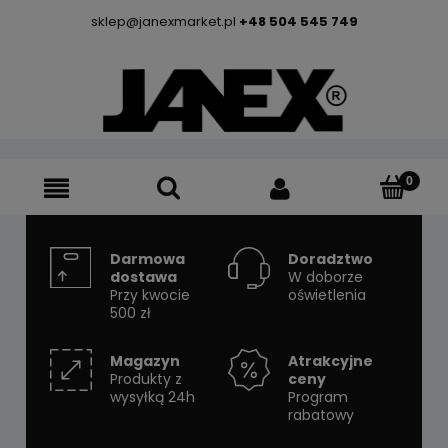
sklep@janexmarket.pl
+48 504 545 749
Darmowa
Doradztwo
dostawa
W doborze
Przy kwocie
oświetlenia
500 zł
Magazyn
Atrakcyjne
Produkty z
ceny
wysyłką 24h
Program
rabatowy